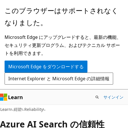
メ
このブラウザーはサポートされなく
イ
なりました。
ン
コ
Microsoft Edge にアップグレードすると、最新の機能、
ン
セキュリティ更新プログラム、およびテクニカル サポー
テ
トを利用できます。
ン
ツ
Microsoft Edge をダウンロードする
に
Internet Explorer と Microsoft Edge の詳細情報
ス
キ
ッ
Learn
サインイン
プ
Learn
紺碧
Reliability
Azure AI Search の信頼性