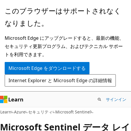
メ
このブラウザーはサポートされなく
イ
なりました。
ン
コ
Microsoft Edge にアップグレードすると、最新の機能、
ン
セキュリティ更新プログラム、およびテクニカル サポー
テ
トを利用できます。
ン
ツ
Microsoft Edge をダウンロードする
に
Internet Explorer と Microsoft Edge の詳細情報
ス
キ
ッ
Learn
サインイン
プ
Learn
Azure
セキュリティ
Microsoft Sentinel
Microsoft Sentinel データ レイ