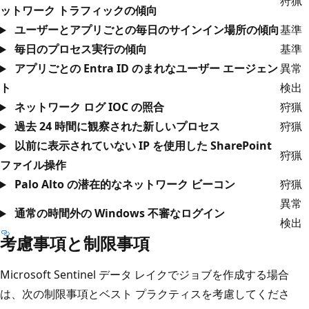
狩猟
ットワーク トラフィックの傾向
ユーザーとアプリごとの毎日のサインイン場所の傾向
基準
毎日のプロセス実行の傾向
基準
アプリごとの Entra ID のまれなユーザー エージェン
異常
ト
検出
ネットワーク ログ IOC の照合
狩猟
過去 24 時間に観察された新しいプロセス
狩猟
以前に表示されていない IP を使用した SharePoint
狩猟
ファイル操作
Palo Alto の潜在的なネットワーク ビーコン
狩猟
異常
通常の時間外の Windows 不審なログイン
検出
考慮事項と制限事項
Microsoft Sentinel データ レイクでジョブを作成する場合
は、次の制限事項とベスト プラクティスを考慮してくださ