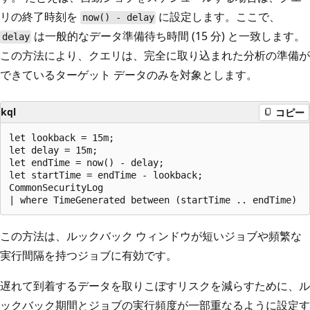
リの終了時刻を
に設定します。ここで、
now() - delay
は一般的なデータ準備待ち時間 (15 分) と一致します。
delay
この方法により、クエリは、完全に取り込まれた分析の準備が
できているターゲット データのみを対象とします。
kql
コピー
let lookback = 15m;

let delay = 15m;

let endTime = now() - delay;

let startTime = endTime - lookback;

CommonSecurityLog

この方法は、ルックバック ウィンドウが短いジョブや頻繁な
実行間隔を持つジョブに有効です。
遅れて到着するデータを取りこぼすリスクを減らすために、ル
ックバック期間とジョブの実行頻度が一部重なるように設定す