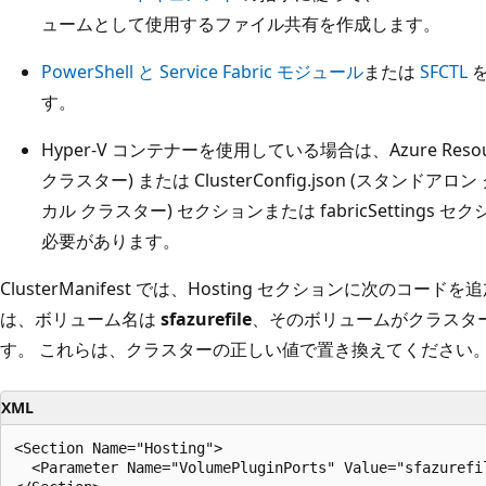
ュームとして使用するファイル共有を作成します。
PowerShell と Service Fabric モジュール
または
SFCTL
を
す。
Hyper-V コンテナーを使用している場合は、Azure Resour
クラスター) または ClusterConfig.json (スタンドアロン ク
カル クラスター) セクションまたは fabricSetting
必要があります。
ClusterManifest では、Hosting セクションに次のコ
は、ボリューム名は
sfazurefile
、そのボリュームがクラスタ
す。 これらは、クラスターの正しい値で置き換えてください
XML
<Section Name="Hosting">

  <Parameter Name="VolumePluginPorts" Value="sfazurefil