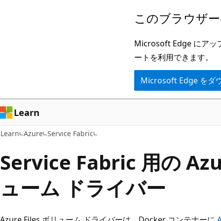
メ
このブラウザー
イ
ン
Microsoft Ed
コ
ートを利用できます。
ン
Microsoft Edge
テ
ン
ツ
Learn
に
Learn
Azure
Service Fabric
ス
キ
Service Fabric 用の Az
ッ
ューム ドライバー
プ
Azure Files ボリューム ドライバーは、Docker コンテナーに
A