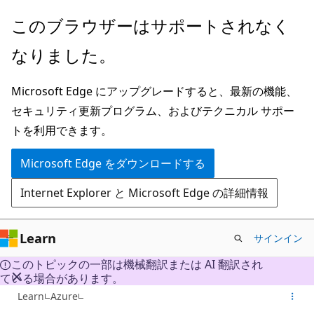
メ
このブラウザーはサポートされなく
イ
なりました。
ン
コ
Microsoft Edge にアップグレードすると、最新の機能、
ン
セキュリティ更新プログラム、およびテクニカル サポー
テ
トを利用できます。
ン
ツ
Microsoft Edge をダウンロードする
に
Internet Explorer と Microsoft Edge の詳細情報
ス
キ
ッ
Learn
サインイン
プ
このトピックの一部は機械翻訳または AI 翻訳され
ている場合があります。
Learn
Azure