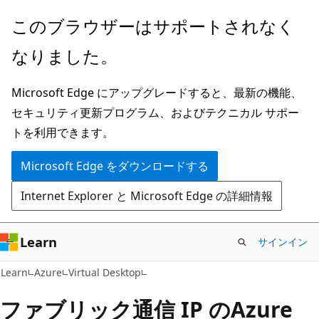
メ
このブラウザーはサポートされなく
イ
なりました。
ン
コ
Microsoft Edge にアップグレードすると、最新の機能、
ン
セキュリティ更新プログラム、およびテクニカル サポー
テ
トを利用できます。
ン
ツ
Microsoft Edge をダウンロードする
に
Internet Explorer と Microsoft Edge の詳細情報
ス
キ
ッ
Learn
サインイン
プ
Learn
Azure
Virtual Desktop
ファブリック通信 IP のAzure