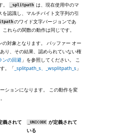
ます。
は、現在使用中のマ
_splitpath
ンスを認識し、マルチバイト文字列の引
のワイド文字バージョンであ
itpath
、これらの関数の動作は同じです。
の対象となります。 バッファー オー
あり、その結果、認められていない権
ランの回避
」を参照してください。 こ
す。「
_splitpath_s
、
_wsplitpath_s
」
ーションになります。 この動作を変
い。
定義されて
が定義されて
_UNICODE
いる