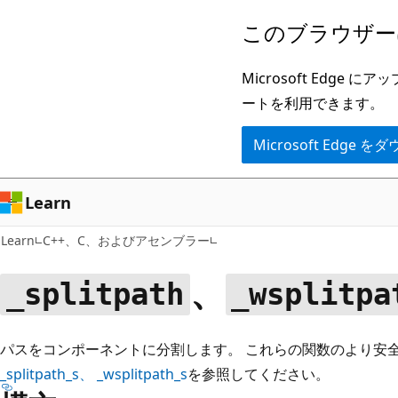
メ
このブラウザー
イ
ン
Microsoft Ed
コ
ートを利用できます。
ン
Microsoft Edge
テ
ン
ツ
Learn
に
Learn
C++、C、およびアセンブラー
ス
キ
、
_splitpath
_wsplitpa
ッ
プ
パスをコンポーネントに分割します。 これらの関数のより安
_splitpath_s
、
_wsplitpath_s
を参照してください。