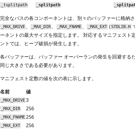
_tsplitpath
_splitpath
_splitpa
完全なパスの各コンポーネントは、別々のバッファーに格納さ
、
、
、
(
_MAX_DRIVE
_MAX_DIR
_MAX_FNAME
_MAX_EXT
STDLIB.H
ーネントの最大サイズを指定します。 対応するマニフェスト
ントでは、ヒープ破損が発生します。
各バッファーは、バッファー オーバーランの発生を回避する
同じ大きさである必要があります。
マニフェスト定数の値を次の表に示します。
名前
値
3
_MAX_DRIVE
256
_MAX_DIR
256
_MAX_FNAME
256
_MAX_EXT