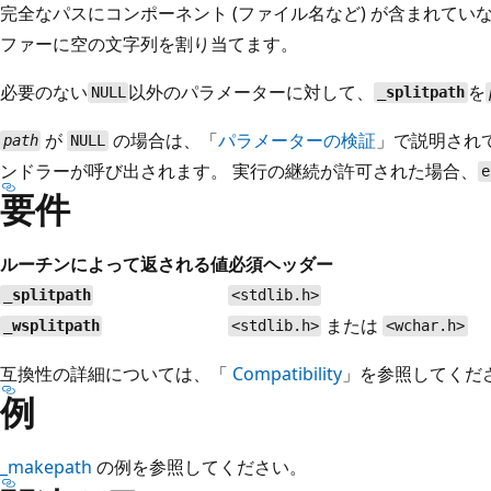
完全なパスにコンポーネント (ファイル名など) が含まれてい
ファーに空の文字列を割り当てます。
必要のない
以外のパラメーターに対して、
を
NULL
_splitpath
が
の場合は、「
パラメーターの検証
」で説明され
path
NULL
ンドラーが呼び出されます。 実行の継続が許可された場合、
e
要件
ルーチンによって返される値
必須ヘッダー
_splitpath
<stdlib.h>
または
_wsplitpath
<stdlib.h>
<wchar.h>
互換性の詳細については、「
Compatibility
」を参照してくだ
例
_makepath
の例を参照してください。