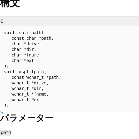
構文
C
void _splitpath(

   const char *path,

   char *drive,

   char *dir,

   char *fname,

   char *ext

);

void _wsplitpath(

   const wchar_t *path,

   wchar_t *drive,

   wchar_t *dir,

   wchar_t *fname,

   wchar_t *ext

パラメーター
path