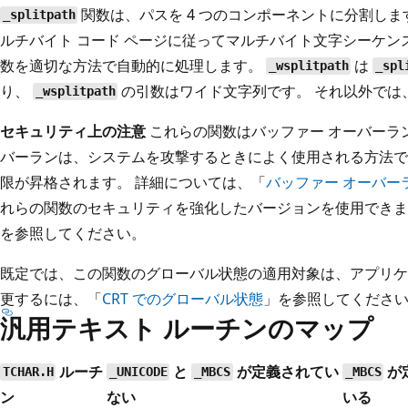
関数は、パスを 4 つのコンポーネントに分割し
_splitpath
ルチバイト コード ページに従ってマルチバイト文字シーケ
数を適切な方法で自動的に処理します。
は
_wsplitpath
_spl
り、
の引数はワイド文字列です。 それ以外では
_wsplitpath
セキュリティ上の注意
これらの関数はバッファー オーバーラン
バーランは、システムを攻撃するときによく使用される方法で
限が昇格されます。 詳細については、「
バッファー オーバー
れらの関数のセキュリティを強化したバージョンを使用できま
を参照してください。
既定では、この関数のグローバル状態の適用対象は、アプリケ
更するには、「
CRT でのグローバル状態
」を参照してくださ
汎用テキスト ルーチンのマップ
ルーチ
と
が定義されてい
が
TCHAR.H
_UNICODE
_MBCS
_MBCS
ン
ない
いる