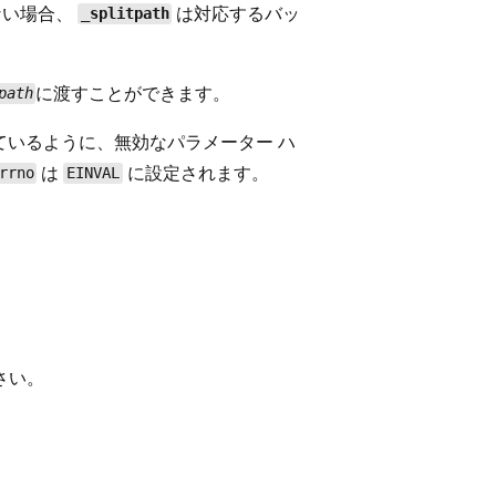
ない場合、
は対応するバッ
_splitpath
に渡すことができます。
path
ているように、無効なパラメーター ハ
は
に設定されます。
rrno
EINVAL
さい。