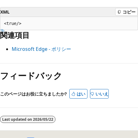
XML
コピー
関連項目
Microsoft Edge - ポリシー
読
み
フィードバック
取
り
このページはお役に立ちましたか?
はい
いいえ
モ
ー
ド
Last updated on
2026/05/22
が
無