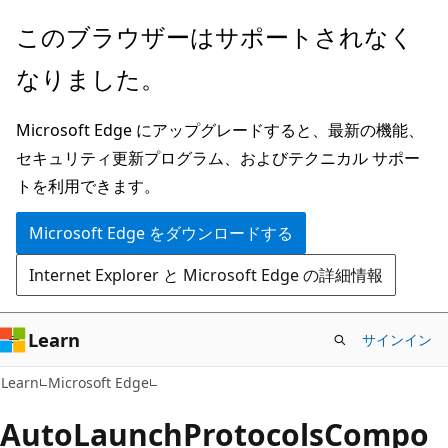
メ
このブラウザーはサポートされなく
イ
なりました。
ン
コ
Microsoft Edge にアップグレードすると、最新の機能、
ン
セキュリティ更新プログラム、およびテクニカル サポー
テ
トを利用できます。
ン
ツ
Microsoft Edge をダウンロードする
に
Internet Explorer と Microsoft Edge の詳細情報
ス
キ
ッ
Learn
サインイン
プ
Learn
Microsoft Edge
AutoLaunchProtocolsCompo