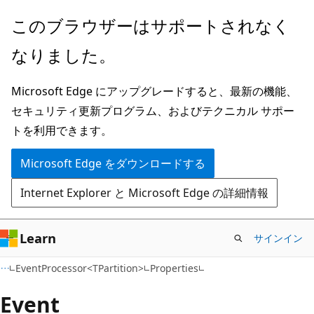
メ
ペ
このブラウザーはサポートされなく
イ
ー
なりました。
ン
ジ
コ
内
Microsoft Edge にアップグレードすると、最新の機能、
ン
ナ
セキュリティ更新プログラム、およびテクニカル サポー
テ
ビ
トを利用できます。
ン
ゲ
ツ
ー
Microsoft Edge をダウンロードする
に
シ
Internet Explorer と Microsoft Edge の詳細情報
ス
ョ
キ
ン
ッ
に
Learn
サインイン
プ
ス
C#
EventProcessor<TPartition>
Properties
キ
ッ
Event