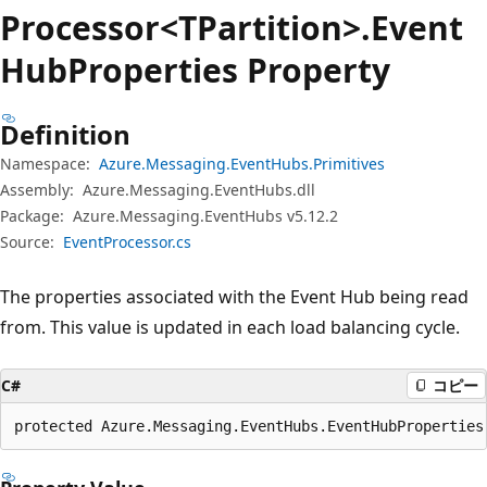
プ
Processor<TPartition>.Event
Hub
Properties Property
Definition
Namespace:
Azure.Messaging.EventHubs.Primitives
Assembly:
Azure.Messaging.EventHubs.dll
Package:
Azure.Messaging.EventHubs v5.12.2
Source:
EventProcessor.cs
The properties associated with the Event Hub being read
from. This value is updated in each load balancing cycle.
C#
コピー
protected Azure.Messaging.EventHubs.EventHubProperties