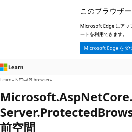
メ
ペ
このブラウザー
イ
ー
ン
ジ
Microsoft Ed
コ
内
ートを利用できます。
ン
ナ
Microsoft Edge
テ
ビ
ン
ゲ
ツ
ー
Learn
に
シ
Learn
.NET
API browser
ス
ョ
キ
ン
Microsoft.
Asp
Net
Core
ッ
に
Server.
Protected
Brow
プ
ス
キ
前空間
ッ