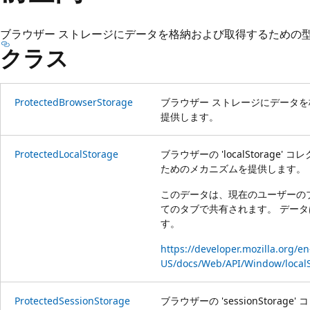
プ
ブラウザー ストレージにデータを格納および取得するための
クラス
ProtectedBrowserStorage
ブラウザー ストレージにデータ
提供します。
ProtectedLocalStorage
ブラウザーの 'localStorag
ためのメカニズムを提供します。
このデータは、現在のユーザーの
てのタブで共有されます。 デー
す。
https://developer.mozilla.org/en
US/docs/Web/API/Window/local
ProtectedSessionStorage
ブラウザーの 'sessionStor