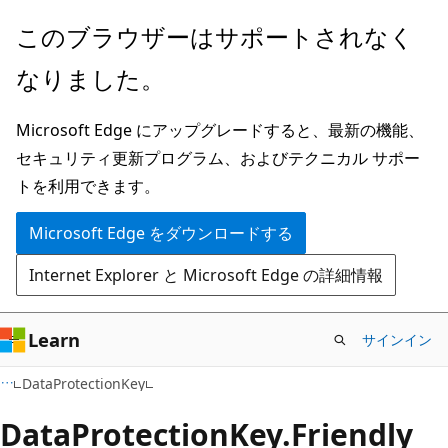
メ
ペ
このブラウザーはサポートされなく
イ
ー
なりました。
ン
ジ
コ
内
Microsoft Edge にアップグレードすると、最新の機能、
ン
ナ
セキュリティ更新プログラム、およびテクニカル サポー
テ
ビ
トを利用できます。
ン
ゲ
ツ
ー
Microsoft Edge をダウンロードする
に
シ
Internet Explorer と Microsoft Edge の詳細情報
ス
ョ
キ
ン
ッ
に
Learn
サインイン
プ
ス
C#
DataProtectionKey
キ
ッ
Data
Protection
Key.
Friendly