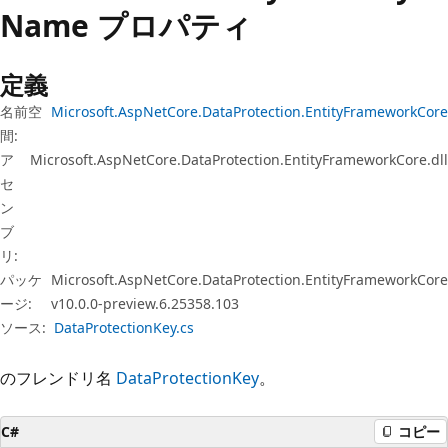
プ
Name プロパティ
定義
名前空
Microsoft.AspNetCore.DataProtection.EntityFrameworkCore
間:
ア
Microsoft.AspNetCore.DataProtection.EntityFrameworkCore.dll
セ
ン
ブ
リ:
パッケ
Microsoft.AspNetCore.DataProtection.EntityFrameworkCore
ージ:
v10.0.0-preview.6.25358.103
ソース:
DataProtectionKey.cs
のフレンドリ名
DataProtectionKey
。
C#
コピー