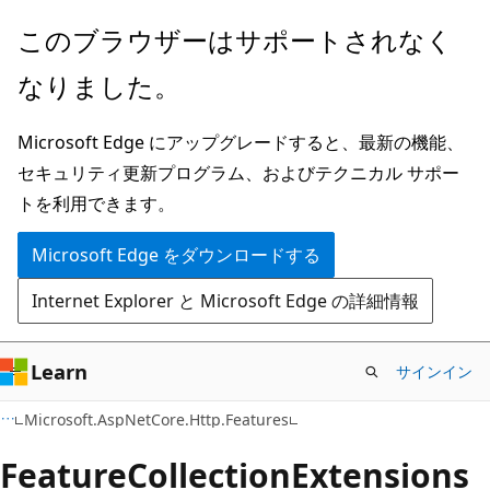
メ
ペ
このブラウザーはサポートされなく
イ
ー
なりました。
ン
ジ
コ
内
Microsoft Edge にアップグレードすると、最新の機能、
ン
ナ
セキュリティ更新プログラム、およびテクニカル サポー
テ
ビ
トを利用できます。
ン
ゲ
ツ
ー
Microsoft Edge をダウンロードする
に
シ
Internet Explorer と Microsoft Edge の詳細情報
ス
ョ
キ
ン
ッ
に
Learn
サインイン
プ
ス
C#
Microsoft.AspNetCore.Http.Features
キ
ッ
Feature
Collection
Extensions