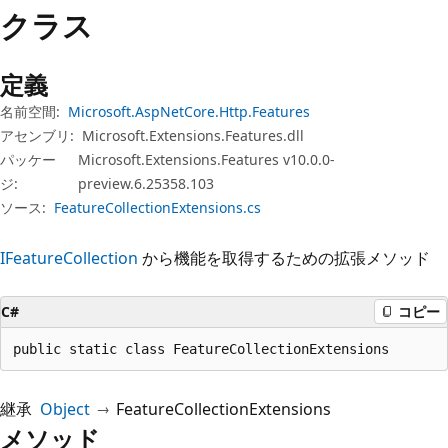
プ
クラス
定義
名前空間:
Microsoft.AspNetCore.Http.Features
アセンブリ:
Microsoft.Extensions.Features.dll
パッケー
Microsoft.Extensions.Features v10.0.0-
ジ:
preview.6.25358.103
ソース:
FeatureCollectionExtensions.cs
IFeatureCollection
から機能を取得するための拡張メソッド
C#
コピー
public static class FeatureCollectionExtensions
継承
Object
FeatureCollectionExtensions
メソッド