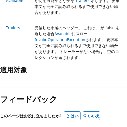
Available
が使用可能かどうかを
Trailers
示します。 要求
本文が完全に読み取られるまで使用できない場
合があります。
Trailers
受信した末尾のヘッダー。 これは、 が false を
返した場合
Available
にスロー
InvalidOperationException
されます。 要求本
文が完全に読み取られるまで使用できない場合
があります。 トレーラーがない場合は、空のコ
レクションが返されます。
適用対象
読
み
フィードバック
取
り
モ
このページはお役に立ちましたか?
はい
いいえ
ー