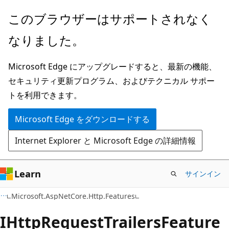
メ
ペ
このブラウザーはサポートされなく
イ
ー
なりました。
ン
ジ
コ
内
Microsoft Edge にアップグレードすると、最新の機能、
ン
ナ
セキュリティ更新プログラム、およびテクニカル サポー
テ
ビ
トを利用できます。
ン
ゲ
ツ
ー
Microsoft Edge をダウンロードする
に
シ
Internet Explorer と Microsoft Edge の詳細情報
ス
ョ
キ
ン
ッ
に
Learn
サインイン
プ
ス
C#
Microsoft.AspNetCore.Http.Features
キ
ッ
IHttp
Request
Trailers
Feature