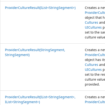
ProviderCultureResult(IList<StringSegment>)
Creates a n
ProviderCult
object that h
Cultures
an
UICultures
p
set to the s
culture value
ProviderCultureResult(StringSegment,
Creates a n
StringSegment)
ProviderCult
object has it
Cultures
an
UICultures
p
set to the re
culture valu
provided.
ProviderCultureResult(IList<StringSegment>,
Creates a n
IList<StringSegment>)
ProviderCult