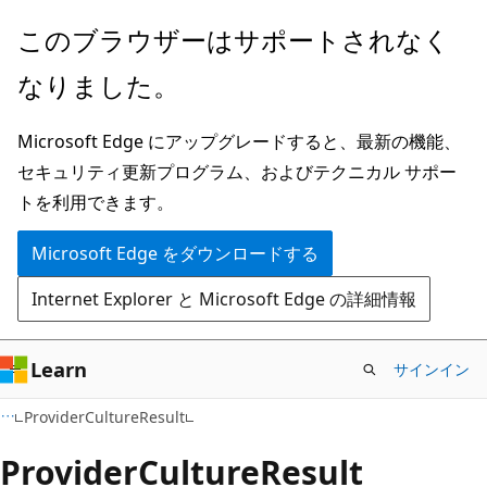
メ
ペ
このブラウザーはサポートされなく
イ
ー
なりました。
ン
ジ
コ
内
Microsoft Edge にアップグレードすると、最新の機能、
ン
ナ
セキュリティ更新プログラム、およびテクニカル サポー
テ
ビ
トを利用できます。
ン
ゲ
ツ
ー
Microsoft Edge をダウンロードする
に
シ
Internet Explorer と Microsoft Edge の詳細情報
ス
ョ
キ
ン
ッ
に
Learn
サインイン
プ
ス
C#
ProviderCultureResult
キ
ッ
Provider
Culture
Result