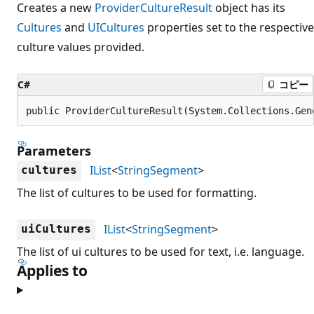
Creates a new
ProviderCultureResult
object has its
Cultures
and
UICultures
properties set to the respective
culture values provided.
C#
コピー
public ProviderCultureResult(System.Collections.Gen
Parameters
IList
<
StringSegment
>
cultures
The list of cultures to be used for formatting.
IList
<
StringSegment
>
uiCultures
The list of ui cultures to be used for text, i.e. language.
Applies to