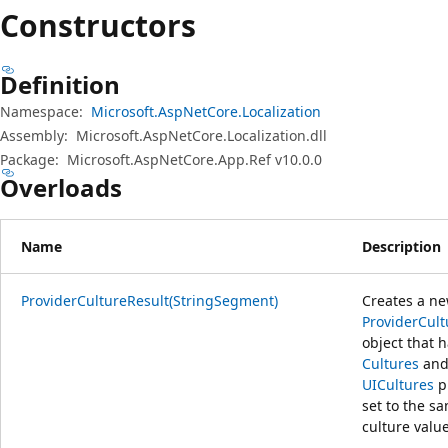
プ
Constructors
Definition
Namespace:
Microsoft.AspNetCore.Localization
Assembly:
Microsoft.AspNetCore.Localization.dll
Package:
Microsoft.AspNetCore.App.Ref v10.0.0
Overloads
Name
Description
ProviderCultureResult(StringSegment)
Creates a n
ProviderCult
object that h
Cultures
an
UICultures
p
set to the s
culture value