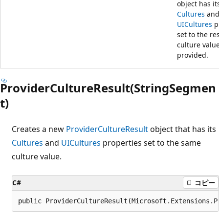
object has it
Cultures
an
UICultures
p
set to the re
culture valu
provided.
ProviderCultureResult(StringSegmen
t)
Creates a new
ProviderCultureResult
object that has its
Cultures
and
UICultures
properties set to the same
culture value.
C#
コピー
public ProviderCultureResult(Microsoft.Extensions.P