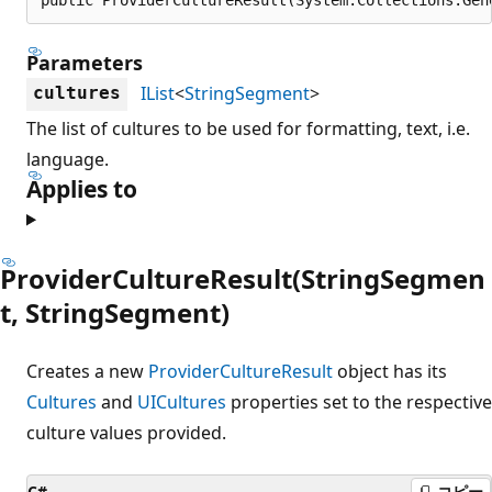
Parameters
IList
<
StringSegment
>
cultures
The list of cultures to be used for formatting, text, i.e.
language.
Applies to
ProviderCultureResult(StringSegmen
t, StringSegment)
Creates a new
ProviderCultureResult
object has its
Cultures
and
UICultures
properties set to the respective
culture values provided.
C#
コピー