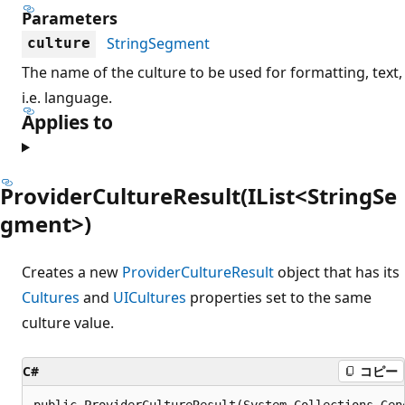
Parameters
StringSegment
culture
The name of the culture to be used for formatting, text,
i.e. language.
Applies to
ProviderCultureResult(IList<StringSe
gment>)
Creates a new
ProviderCultureResult
object that has its
Cultures
and
UICultures
properties set to the same
culture value.
C#
コピー
public ProviderCultureResult(System.Collections.Gen