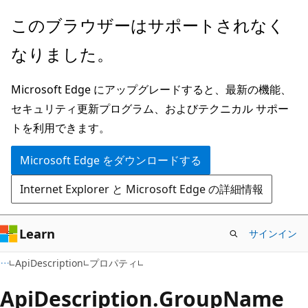
メ
ペ
このブラウザーはサポートされなく
イ
ー
なりました。
ン
ジ
コ
内
Microsoft Edge にアップグレードすると、最新の機能、
ン
ナ
セキュリティ更新プログラム、およびテクニカル サポー
テ
ビ
トを利用できます。
ン
ゲ
ツ
ー
Microsoft Edge をダウンロードする
に
シ
Internet Explorer と Microsoft Edge の詳細情報
ス
ョ
キ
ン
ッ
に
Learn
サインイン
プ
ス
C#
ApiDescription
プロパティ
キ
ッ
Api
Description.
Group
Name