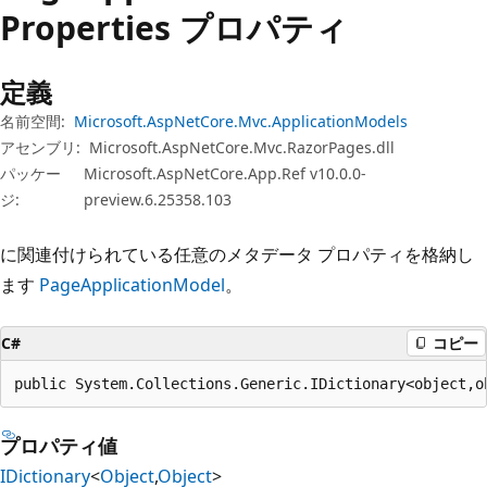
プ
Properties プロパティ
定義
名前空間:
Microsoft.AspNetCore.Mvc.ApplicationModels
アセンブリ:
Microsoft.AspNetCore.Mvc.RazorPages.dll
パッケー
Microsoft.AspNetCore.App.Ref v10.0.0-
ジ:
preview.6.25358.103
に関連付けられている任意のメタデータ プロパティを格納し
ます
PageApplicationModel
。
C#
コピー
public System.Collections.Generic.IDictionary<object,o
プロパティ値
IDictionary
<
Object
,
Object
>