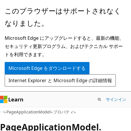
メ
ペ
このブラウザーはサポートされなく
イ
ー
なりました。
ン
ジ
コ
内
Microsoft Edge にアップグレードすると、最新の機能、
ン
ナ
セキュリティ更新プログラム、およびテクニカル サポー
テ
ビ
トを利用できます。
ン
ゲ
ツ
ー
Microsoft Edge をダウンロードする
に
シ
Internet Explorer と Microsoft Edge の詳細情報
ス
ョ
キ
ン
ッ
に
Learn
サインイン
プ
ス
C#
PageApplicationModel
プロパティ
キ
ッ
Page
Application
Model.