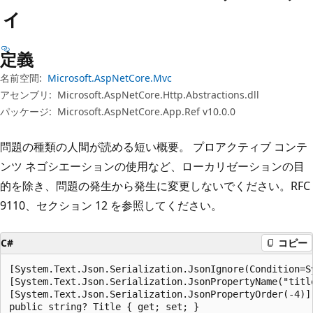
プ
ィ
定義
名前空間:
Microsoft.AspNetCore.Mvc
アセンブリ:
Microsoft.AspNetCore.Http.Abstractions.dll
パッケージ:
Microsoft.AspNetCore.App.Ref v10.0.0
問題の種類の人間が読める短い概要。 プロアクティブ コンテ
ンツ ネゴシエーションの使用など、ローカリゼーションの目
的を除き、問題の発生から発生に変更しないでください。RFC
9110、セクション 12 を参照してください。
C#
コピー
[System.Text.Json.Serialization.JsonIgnore(Condition=S
[System.Text.Json.Serialization.JsonPropertyName("title
[System.Text.Json.Serialization.JsonPropertyOrder(-4)]

public string? Title { get; set; }