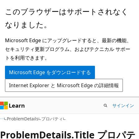
メ
ペ
このブラウザーはサポートされなく
イ
ー
なりました。
ン
ジ
コ
内
Microsoft Edge にアップグレードすると、最新の機能、
ン
ナ
セキュリティ更新プログラム、およびテクニカル サポー
テ
ビ
トを利用できます。
ン
ゲ
ツ
ー
Microsoft Edge をダウンロードする
に
シ
Internet Explorer と Microsoft Edge の詳細情報
ス
ョ
キ
ン
ッ
に
Learn
サインイン
プ
ス
C#
ProblemDetails
プロパティ
キ
ッ
Problem
Details.
Title プロパテ