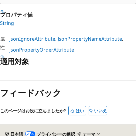
プロパティ値
String
属
JsonIgnoreAttribute
JsonPropertyNameAttribute
性
JsonPropertyOrderAttribute
適用対象
読
み
フィードバック
取
り
モ
このページはお役に立ちましたか?
はい
いいえ
ー
ド
が
日本語
プライバシーの選択
テーマ