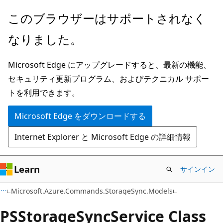
メ
ペ
このブラウザーはサポートされなく
イ
ー
なりました。
ン
ジ
コ
内
Microsoft Edge にアップグレードすると、最新の機能、
ン
ナ
セキュリティ更新プログラム、およびテクニカル サポー
テ
ビ
トを利用できます。
ン
ゲ
ツ
ー
Microsoft Edge をダウンロードする
に
シ
Internet Explorer と Microsoft Edge の詳細情報
ス
ョ
キ
ン
ッ
に
Learn
サインイン
プ
ス
C#
Microsoft.Azure.Commands.StorageSync.Models
キ
ッ
PSStorage
Sync
Service Class