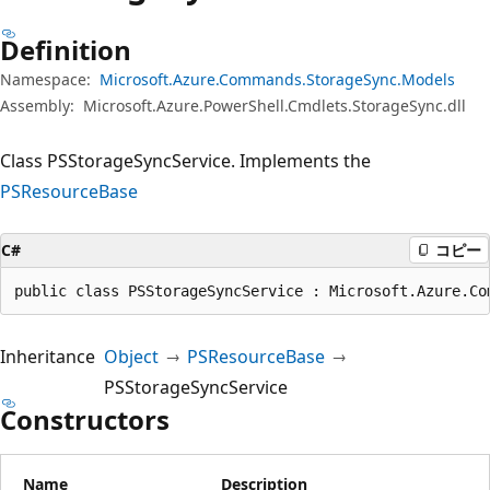
プ
Definition
Namespace:
Microsoft.Azure.Commands.StorageSync.Models
Assembly:
Microsoft.Azure.PowerShell.Cmdlets.StorageSync.dll
Class PSStorageSyncService. Implements the
PSResourceBase
C#
コピー
public class PSStorageSyncService : Microsoft.Azure.Co
Inheritance
Object
PSResourceBase
PSStorageSyncService
Constructors
Name
Description