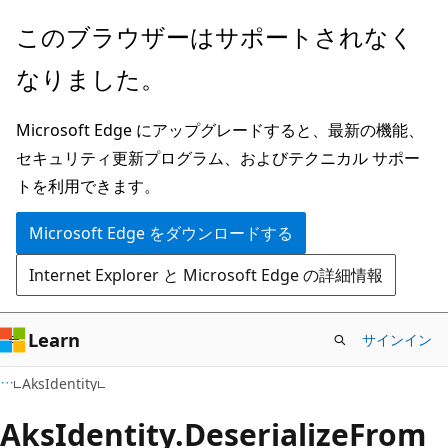
メ
ペ
このブラウザーはサポートされなく
イ
ー
なりました。
ン
ジ
コ
内
Microsoft Edge にアップグレードすると、最新の機能、
ン
ナ
セキュリティ更新プログラム、およびテクニカル サポー
テ
ビ
トを利用できます。
ン
ゲ
ツ
ー
Microsoft Edge をダウンロードする
に
シ
Internet Explorer と Microsoft Edge の詳細情報
ス
ョ
キ
ン
ッ
に
Learn
サインイン
プ
ス
C#
AksIdentity
キ
ッ
Aks
Identity.
Deserialize
From