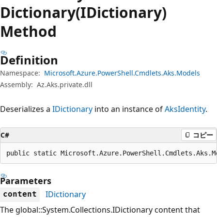
プ
Dictionary(IDictionary)
Method
Definition
Namespace:
Microsoft.Azure.PowerShell.Cmdlets.Aks.Models
Assembly:
Az.Aks.private.dll
Deserializes a
IDictionary
into an instance of
AksIdentity
.
C#
コピー
public static Microsoft.Azure.PowerShell.Cmdlets.Aks.M
Parameters
IDictionary
content
The global::System.Collections.IDictionary content that