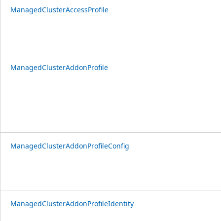
ManagedClusterAccessProfile
ManagedClusterAddonProfile
ManagedClusterAddonProfileConfig
ManagedClusterAddonProfileIdentity