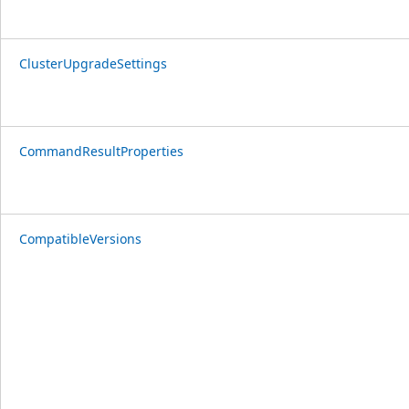
ClusterUpgradeSettings
CommandResultProperties
CompatibleVersions