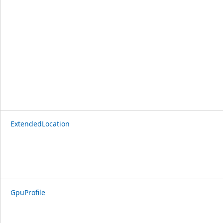
ExtendedLocation
GpuProfile