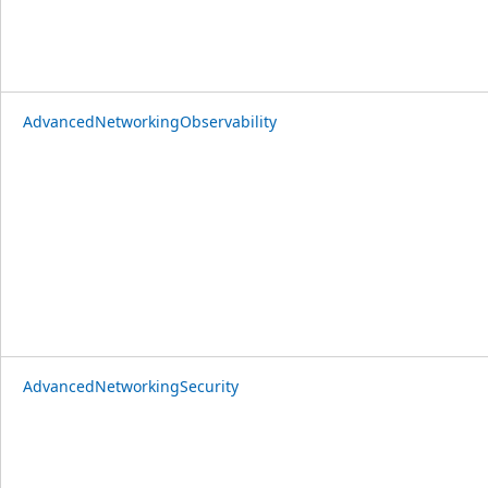
AdvancedNetworkingObservability
AdvancedNetworkingSecurity