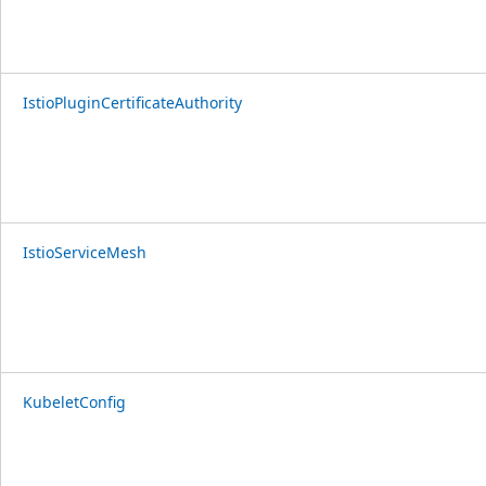
IstioPluginCertificateAuthority
IstioServiceMesh
KubeletConfig