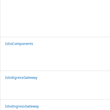
IstioComponents
IstioEgressGateway
IstioIngressGateway