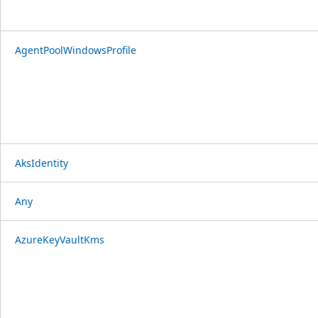
AgentPoolWindowsProfile
AksIdentity
Any
AzureKeyVaultKms