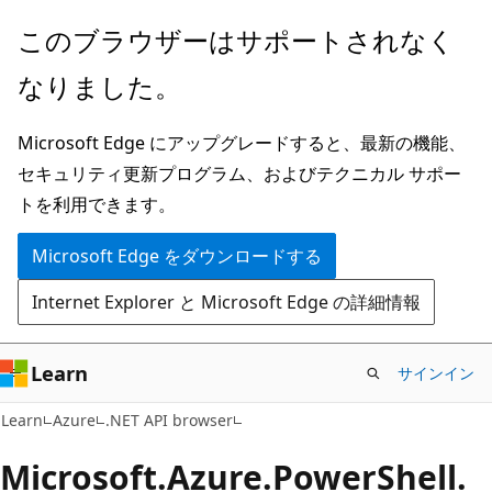
メ
ペ
このブラウザーはサポートされなく
イ
ー
なりました。
ン
ジ
コ
内
Microsoft Edge にアップグレードすると、最新の機能、
ン
ナ
セキュリティ更新プログラム、およびテクニカル サポー
テ
ビ
トを利用できます。
ン
ゲ
ツ
ー
Microsoft Edge をダウンロードする
に
シ
Internet Explorer と Microsoft Edge の詳細情報
ス
ョ
キ
ン
ッ
に
Learn
サインイン
プ
ス
Learn
Azure
.NET API browser
キ
ッ
Microsoft.
Azure.
Power
Shell.