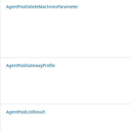
AgentPoolDeleteMachinesParameter
AgentPoolGatewayProfile
AgentPoolListResult