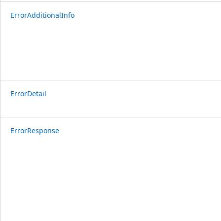
ErrorAdditionalInfo
ErrorDetail
ErrorResponse