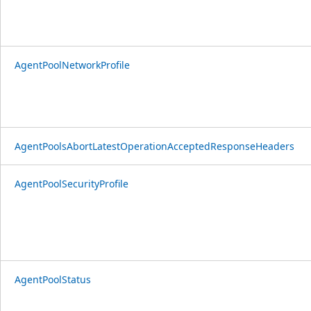
AgentPoolNetworkProfile
AgentPoolsAbortLatestOperationAcceptedResponseHeaders
AgentPoolSecurityProfile
AgentPoolStatus