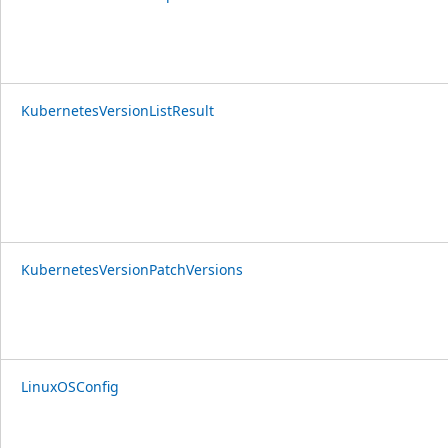
KubernetesVersionListResult
KubernetesVersionPatchVersions
LinuxOSConfig