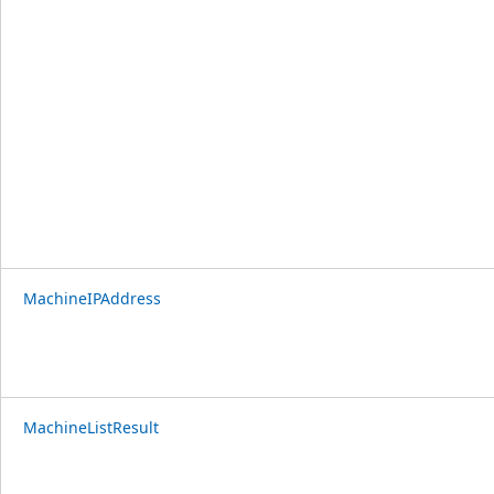
MachineIPAddress
MachineListResult