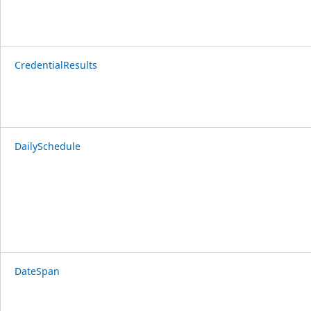
CredentialResults
DailySchedule
DateSpan