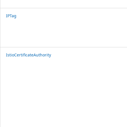
IPTag
IstioCertificateAuthority