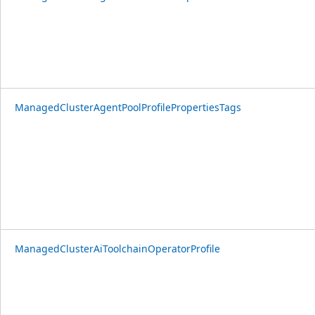
ManagedClusterAgentPoolProfilePropertiesTags
ManagedClusterAiToolchainOperatorProfile