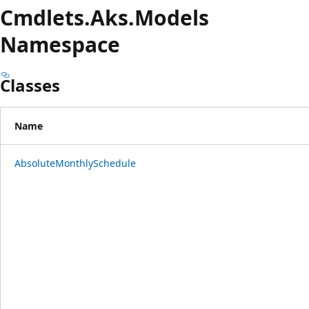
プ
Cmdlets.
Aks.
Models
Namespace
Classes
Name
AbsoluteMonthlySchedule