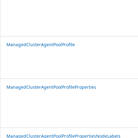
ManagedClusterAgentPoolProfile
ManagedClusterAgentPoolProfileProperties
ManagedClusterAgentPoolProfilePropertiesNodeLabels