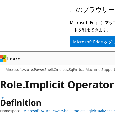
メ
ペ
このブラウザー
イ
ー
ン
ジ
Microsoft Ed
コ
内
ートを利用できます。
ン
ナ
Microsoft Edge
テ
ビ
ン
ゲ
ツ
ー
Learn
に
シ
Microsoft.Azure.PowerShell.Cmdlets.SqlVirtualMachine.Suppor
ス
ョ
キ
ン
Role.
Implicit Operator
ッ
に
プ
ス
Definition
キ
ッ
Namespace:
Microsoft.Azure.PowerShell.Cmdlets.SqlVirtualMachi