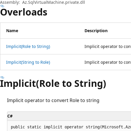
プ
Assembly:
Az.SqlVirtualMachine.private.dll
Overloads
Name
Description
Implicit(Role to String)
Implicit operator to con
Implicit(String to Role)
Implicit operator to con
Implicit(Role to String)
Implicit operator to convert Role to string
C#
public static implicit operator string(Microsoft.Az