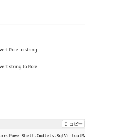
vert Role to string
vert string to Role
コピー
ure.PowerShell.Cmdlets.SqlVirtualMachine.Support.Role e)