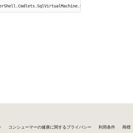
erShell.Cmdlets.SqlVirtualMachine.Support.Role(string va
ー
コンシューマーの健康に関するプライバシー
利用条件
商標