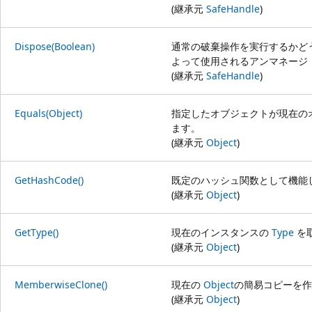
(継承元
SafeHandle
)
Dispose(Boolean)
通常の破棄操作を実行するかど
よって使用されるアンマネージ
(継承元
SafeHandle
)
Equals(Object)
指定したオブジェクトが現在の
ます。
(継承元
Object
)
GetHashCode()
既定のハッシュ関数として機能
(継承元
Object
)
GetType()
現在のインスタンスの
Type
を
(継承元
Object
)
MemberwiseClone()
現在の
Object
の簡易コピーを作
(継承元
Object
)