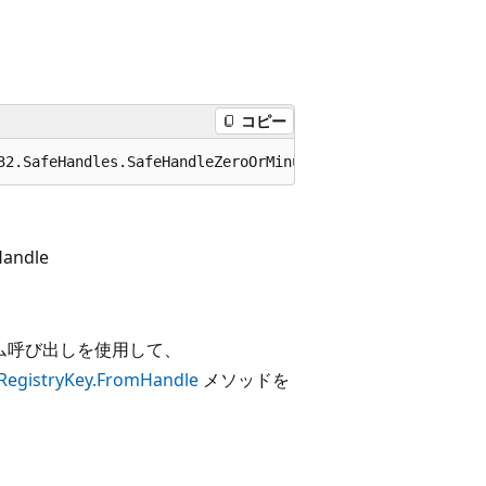
コピー
32.SafeHandles.SafeHandleZeroOrMinusOneIsInvalid
Handle
ーム呼び出しを使用して、
RegistryKey.FromHandle
メソッドを