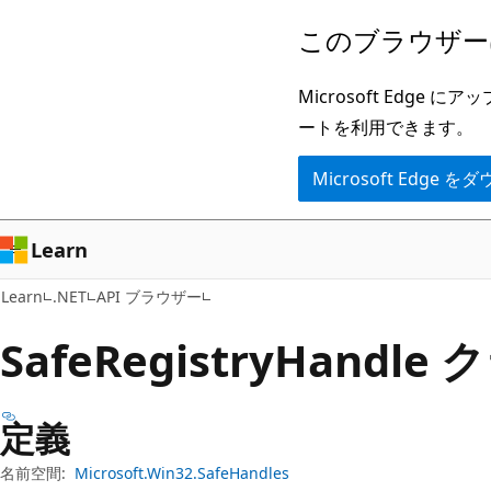
メ
ペ
このブラウザー
イ
ー
ン
ジ
Microsoft Ed
コ
内
ートを利用できます。
ン
ナ
Microsoft Edge
テ
ビ
ン
ゲ
ツ
ー
Learn
に
シ
Learn
.NET
API ブラウザー
ス
ョ
キ
ン
Safe
Registry
Handle 
ッ
に
プ
ス
定義
キ
ッ
名前空間:
Microsoft.Win32.SafeHandles