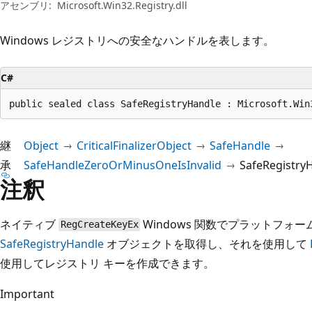
プ
アセンブリ:
Microsoft.Win32.Registry.dll
Windows レジストリへの安全なハンドルを表します。
C#
public sealed class SafeRegistryHandle : Microsoft.Win
継
Object
CriticalFinalizerObject
SafeHandle
承
SafeHandleZeroOrMinusOneIsInvalid
SafeRegistry
注釈
ネイティブ
Windows 関数でプラットフォ
RegCreateKeyEx
SafeRegistryHandle
オブジェクトを取得し、それを使用して
使用してレジストリ キーを作成できます。
Important