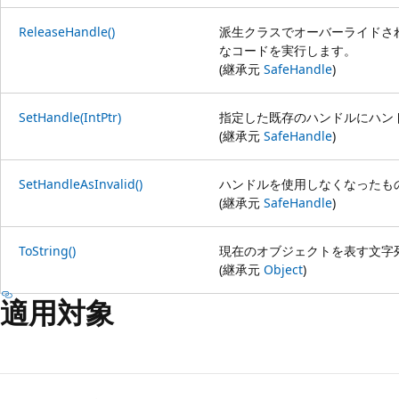
ReleaseHandle()
派生クラスでオーバーライドさ
なコードを実行します。
(継承元
SafeHandle
)
SetHandle(IntPtr)
指定した既存のハンドルにハン
(継承元
SafeHandle
)
SetHandleAsInvalid()
ハンドルを使用しなくなったも
(継承元
SafeHandle
)
ToString()
現在のオブジェクトを表す文字
(継承元
Object
)
適用対象