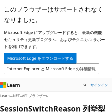
メ
ペ
このブラウザーはサポートされなく
イ
ー
なりました。
ン
ジ
コ
内
Microsoft Edge にアップグレードすると、最新の機能、
ン
ナ
セキュリティ更新プログラム、およびテクニカル サポー
テ
ビ
トを利用できます。
ン
ゲ
ツ
ー
Microsoft Edge をダウンロードする
に
シ
Internet Explorer と Microsoft Edge の詳細情報
ス
ョ
キ
ン
ッ
に
Learn
サインイン
プ
ス
C#
Learn
.NET
API ブラウザー
キ
ッ
Session
Switch
Reason 列挙型