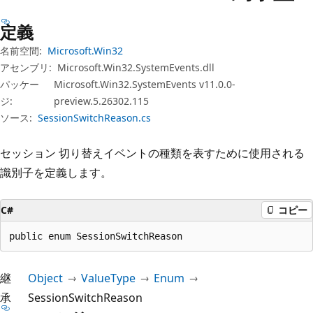
プ
定義
名前空間:
Microsoft.Win32
アセンブリ:
Microsoft.Win32.SystemEvents.dll
パッケー
Microsoft.Win32.SystemEvents v11.0.0-
ジ:
preview.5.26302.115
ソース:
SessionSwitchReason.cs
セッション 切り替えイベントの種類を表すために使用される
識別子を定義します。
C#
コピー
public enum SessionSwitchReason
継
Object
ValueType
Enum
承
SessionSwitchReason