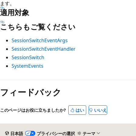
ます。
適用対象
こちらもご覧ください
SessionSwitchEventArgs
SessionSwitchEventHandler
SessionSwitch
SystemEvents
読
み
フィードバック
取
り
このページはお役に立ちましたか?
はい
いいえ
モ
ー
ド
日本語
プライバシーの選択
テーマ