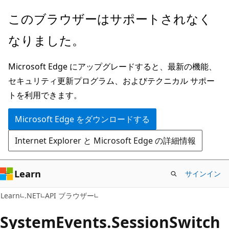
メ
ペ
このブラウザーはサポートされなく
イ
ー
なりました。
ン
ジ
コ
内
Microsoft Edge にアップグレードすると、最新の機能、
ン
ナ
セキュリティ更新プログラム、およびテクニカル サポー
テ
ビ
トを利用できます。
ン
ゲ
ツ
ー
Microsoft Edge をダウンロードする
に
シ
Internet Explorer と Microsoft Edge の詳細情報
ス
ョ
キ
ン
ッ
に
Learn
サインイン
プ
ス
C#
Learn
.NET
API ブラウザー
キ
ッ
System
Events.
Session
Switch