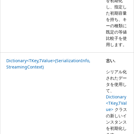
を初期化
し、指定し
た初期容量
を持ち、キ
ーの種類に
既定の等値
比較子を使
用します。
Dictionary<TKey,TValue>(SerializationInfo,
古い.
StreamingContext)
シリアル化
されたデー
タを使用し
て、
Dictionary
<TKey,TVal
ue>
クラス
の新しいイ
ンスタンス
を初期化し