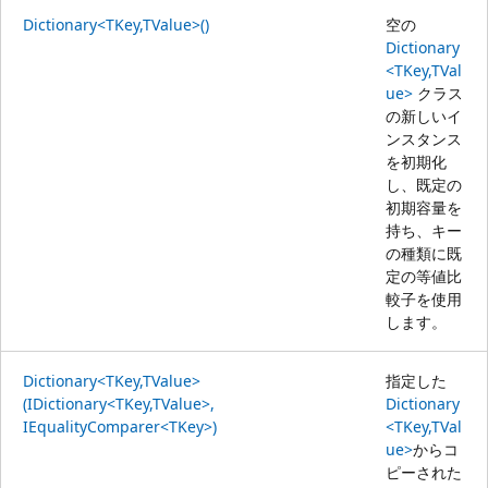
Dictionary<TKey,TValue>()
空の
Dictionary
<TKey,TVal
ue>
クラス
の新しいイ
ンスタンス
を初期化
し、既定の
初期容量を
持ち、キー
の種類に既
定の等値比
較子を使用
します。
Dictionary<TKey,TValue>
指定した
(IDictionary<TKey,TValue>,
Dictionary
IEqualityComparer<TKey>)
<TKey,TVal
ue>
からコ
ピーされた