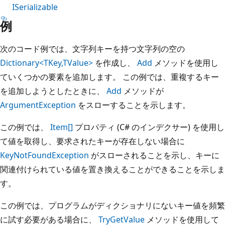
ISerializable
例
次のコード例では、文字列キーを持つ文字列の空の
Dictionary<TKey,TValue>
を作成し、
Add
メソッドを使用し
ていくつかの要素を追加します。 この例では、重複するキー
を追加しようとしたときに、
Add
メソッドが
ArgumentException
をスローすることを示します。
この例では、
Item[]
プロパティ (C# のインデクサー) を使用し
て値を取得し、要求されたキーが存在しない場合に
KeyNotFoundException
がスローされることを示し、キーに
関連付けられている値を置き換えることができることを示しま
す。
この例では、プログラムがディクショナリにないキー値を頻繁
に試す必要がある場合に、
TryGetValue
メソッドを使用して