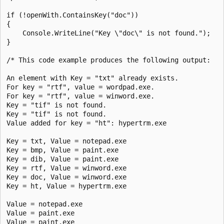
if (!openWith.ContainsKey("doc"))

{

    Console.WriteLine("Key \"doc\" is not found.");

}

/* This code example produces the following output:

An element with Key = "txt" already exists.

For key = "rtf", value = wordpad.exe.

For key = "rtf", value = winword.exe.

Key = "tif" is not found.

Key = "tif" is not found.

Value added for key = "ht": hypertrm.exe

Key = txt, Value = notepad.exe

Key = bmp, Value = paint.exe

Key = dib, Value = paint.exe

Key = rtf, Value = winword.exe

Key = doc, Value = winword.exe

Key = ht, Value = hypertrm.exe

Value = notepad.exe

Value = paint.exe

Value = paint.exe
