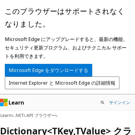
メ
ペ
このブラウザーはサポートされなく
イ
ー
なりました。
ン
ジ
コ
内
Microsoft Edge にアップグレードすると、最新の機能、
ン
ナ
セキュリティ更新プログラム、およびテクニカル サポー
テ
ビ
トを利用できます。
ン
ゲ
ツ
ー
Microsoft Edge をダウンロードする
に
シ
Internet Explorer と Microsoft Edge の詳細情報
ス
ョ
キ
ン
ッ
に
Learn
サインイン
プ
ス
C#
Learn
.NET
API ブラウザー
キ
ッ
Dictionary<TKey,TValue> クラ