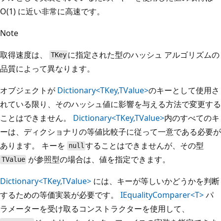
O(1) に近い非常に高速です。
Note
取得速度は、
に指定された型のハッシュ アルゴリズムの
TKey
品質によって異なります。
オブジェクトが
Dictionary<TKey,TValue>
のキーとして使用さ
れている限り、そのハッシュ値に影響を与える方法で変更する
ことはできません。
Dictionary<TKey,TValue>
内のすべてのキ
ーは、ディクショナリの等値比較子に従って一意である必要が
あります。 キーを
することはできませんが、その型
null
が参照型の場合は、値を指定できます。
TValue
Dictionary<TKey,TValue>
には、キーが等しいかどうかを判断
するための等価実装が必要です。
IEqualityComparer<T>
パ
ラメーターを受け取るコンストラクターを使用して、