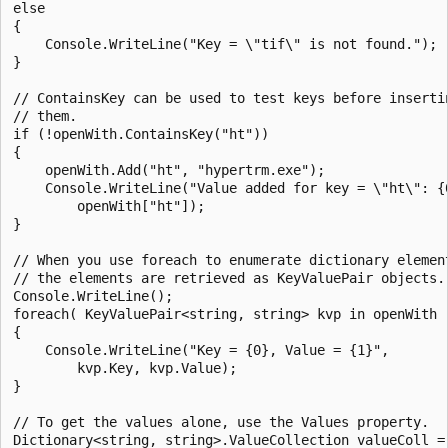
else

{

    Console.WriteLine("Key = \"tif\" is not found.");

}

// ContainsKey can be used to test keys before insertin
// them.

if (!openWith.ContainsKey("ht"))

{

    openWith.Add("ht", "hypertrm.exe");

    Console.WriteLine("Value added for key = \"ht\": {0
        openWith["ht"]);

}

// When you use foreach to enumerate dictionary element
// the elements are retrieved as KeyValuePair objects.

Console.WriteLine();

foreach( KeyValuePair<string, string> kvp in openWith )
{

    Console.WriteLine("Key = {0}, Value = {1}",

        kvp.Key, kvp.Value);

}

// To get the values alone, use the Values property.

Dictionary<string, string>.ValueCollection valueColl =
