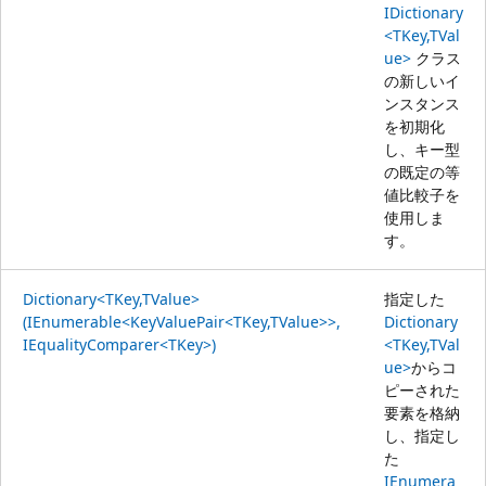
IDictionary
<TKey,TVal
ue>
クラス
の新しいイ
ンスタンス
を初期化
し、キー型
の既定の等
値比較子を
使用しま
す。
Dictionary<TKey,TValue>
指定した
(IEnumerable<KeyValuePair<TKey,TValue>>,
Dictionary
IEqualityComparer<TKey>)
<TKey,TVal
ue>
からコ
ピーされた
要素を格納
し、指定し
た
IEnumera