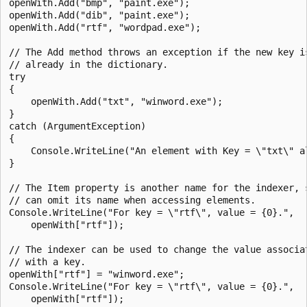
openWith.Add("bmp", "paint.exe");

openWith.Add("dib", "paint.exe");

openWith.Add("rtf", "wordpad.exe");

// The Add method throws an exception if the new key is
// already in the dictionary.

try

{

    openWith.Add("txt", "winword.exe");

}

catch (ArgumentException)

{

    Console.WriteLine("An element with Key = \"txt\" al
}

// The Item property is another name for the indexer, s
// can omit its name when accessing elements.

Console.WriteLine("For key = \"rtf\", value = {0}.",

    openWith["rtf"]);

// The indexer can be used to change the value associat
// with a key.

openWith["rtf"] = "winword.exe";

Console.WriteLine("For key = \"rtf\", value = {0}.",

    openWith["rtf"]);
