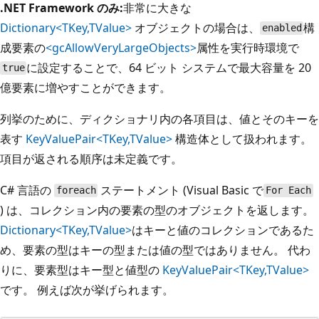
.NET Framework のみ:
非常に大きな
Dictionary<TKey,TValue>
オブジェクトの場合は、
構
enabled
成要素の
<gcAllowVeryLargeObjects>
属性を実行時環境で
に設定することで、64 ビット システムで最大容量を 20
true
億要素に増やすことができます。
列挙のために、ディクショナリ内の各項目は、値とそのキーを
表す
KeyValuePair<TKey,TValue>
構造体として扱われます。
項目が返される順序は未定義です。
C# 言語の
ステートメント (Visual Basic で
foreach
For Each
) は、コレクション内の要素の型のオブジェクトを返します。
Dictionary<TKey,TValue>
はキーと値のコレクションであるた
め、要素の型はキーの型または値の型ではありません。 代わ
りに、要素型はキー型と値型の
KeyValuePair<TKey,TValue>
です。 例えば次が挙げられます。