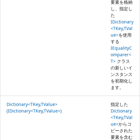
要素を格納
し、指定し
た
IDictionary
<TKey,TVal
ue>
を使用
する
IEqualityC
omparer<
T>
クラス
の新しいイ
ンスタンス
を初期化し
ます。
Dictionary<TKey,TValue>
指定した
(IDictionary<TKey,TValue>)
Dictionary
<TKey,TVal
ue>
からコ
ピーされた
要素を含む