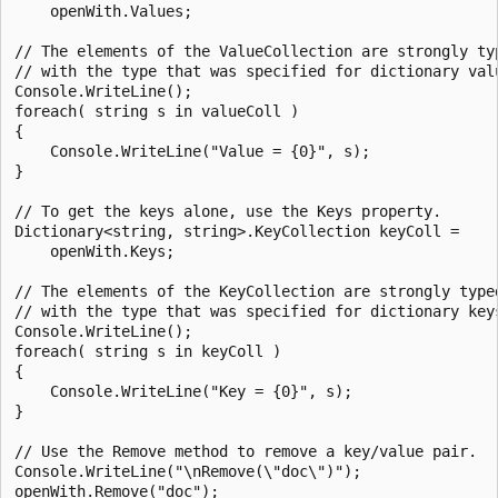
    openWith.Values;

// The elements of the ValueCollection are strongly typ
// with the type that was specified for dictionary valu
Console.WriteLine();

foreach( string s in valueColl )

{

    Console.WriteLine("Value = {0}", s);

}

// To get the keys alone, use the Keys property.

Dictionary<string, string>.KeyCollection keyColl =

    openWith.Keys;

// The elements of the KeyCollection are strongly typed
// with the type that was specified for dictionary keys
Console.WriteLine();

foreach( string s in keyColl )

{

    Console.WriteLine("Key = {0}", s);

}

// Use the Remove method to remove a key/value pair.

Console.WriteLine("\nRemove(\"doc\")");

openWith.Remove("doc");
