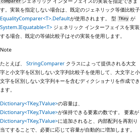
ジェネリック インターフェイスの実装を指定できま
comparer
す。実装を指定しない場合は、既定のジェネリック等価比較子
EqualityComparer<T>.Default
が使用されます。 型
が
TKey
System.IEquatable<T>
ジェネリック インターフェイスを実装
する場合、既定の等値比較子はその実装を使用します。
Note
たとえば、
StringComparer
クラスによって提供される大文
字と小文字を区別しない文字列比較子を使用して、大文字と小
文字を区別しない文字列キーを含むディクショナリを作成でき
ます。
Dictionary<TKey,TValue>
の容量は、
Dictionary<TKey,TValue>
が保持できる要素の数です。 要素が
Dictionary<TKey,TValue>
に追加されると、内部配列を再割り
当てすることで、必要に応じて容量が自動的に増加します。