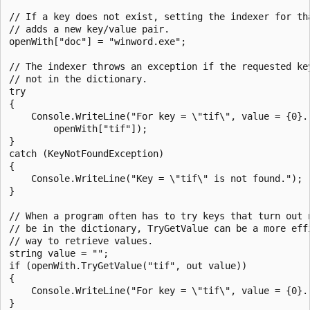
// If a key does not exist, setting the indexer for tha
// adds a new key/value pair.

openWith["doc"] = "winword.exe";

// The indexer throws an exception if the requested key
// not in the dictionary.

try

{

    Console.WriteLine("For key = \"tif\", value = {0}."
        openWith["tif"]);

}

catch (KeyNotFoundException)

{

    Console.WriteLine("Key = \"tif\" is not found.");

}

// When a program often has to try keys that turn out n
// be in the dictionary, TryGetValue can be a more effi
// way to retrieve values.

string value = "";

if (openWith.TryGetValue("tif", out value))

{

    Console.WriteLine("For key = \"tif\", value = {0}."
}
