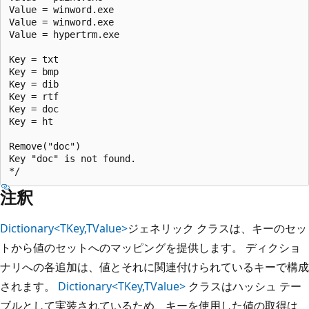
Value = winword.exe

Value = winword.exe

Value = hypertrm.exe

Key = txt

Key = bmp

Key = dib

Key = rtf

Key = doc

Key = ht

Remove("doc")

Key "doc" is not found.

注釈
Dictionary<TKey,TValue>
ジェネリック クラスは、キーのセッ
トから値のセットへのマッピングを提供します。 ディクショ
ナリへの各追加は、値とそれに関連付けられているキーで構成
されます。
Dictionary<TKey,TValue>
クラスはハッシュ テー
ブルとして実装されているため、キーを使用した値の取得は