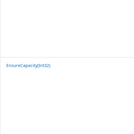
EnsureCapacity(Int32)