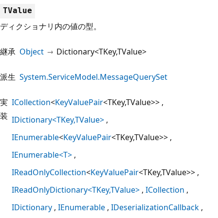
TValue
ディクショナリ内の値の型。
継承
Object
Dictionary<TKey,TValue>
派生
System.ServiceModel.MessageQuerySet
実
ICollection
<
KeyValuePair
<TKey,TValue>>
装
IDictionary<TKey,TValue>
IEnumerable
<
KeyValuePair
<TKey,TValue>>
IEnumerable<T>
IReadOnlyCollection
<
KeyValuePair
<TKey,TValue>>
IReadOnlyDictionary<TKey,TValue>
ICollection
IDictionary
IEnumerable
IDeserializationCallback