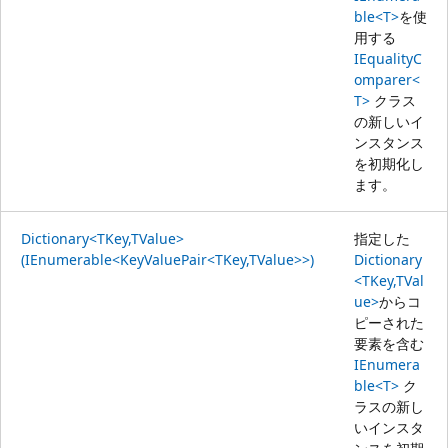
ble<T>
を使
用する
IEqualityC
omparer<
T>
クラス
の新しいイ
ンスタンス
を初期化し
ます。
Dictionary<TKey,TValue>
指定した
(IEnumerable<KeyValuePair<TKey,TValue>>)
Dictionary
<TKey,TVal
ue>
からコ
ピーされた
要素を含む
IEnumera
ble<T>
ク
ラスの新し
いインスタ