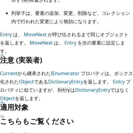
false
列挙子は、要素の追加、変更、削除など、コレクション
内で行われた変更により無効になります。
Entry
は、
MoveNext
が呼び出されるまで同じオブジェクト
を返します。
MoveNext
は、
Entry
を次の要素に設定しま
す。
注意 (実装者)
Current
から継承された
IEnumerator
プロパティは、ボックス
化された
Object
である
DictionaryEntry
を返します。
Entry
プ
ロパティに似ていますが、
は
DictionaryEntry
ではなく
Entry
Object
を返します。
適用対象
こちらもご覧ください