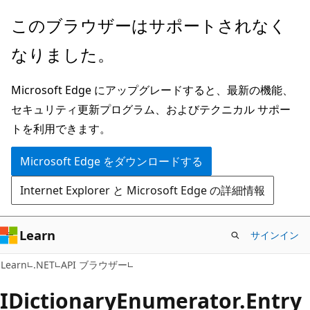
メ
ペ
このブラウザーはサポートされなく
イ
ー
なりました。
ン
ジ
コ
内
Microsoft Edge にアップグレードすると、最新の機能、
ン
ナ
セキュリティ更新プログラム、およびテクニカル サポー
テ
ビ
トを利用できます。
ン
ゲ
ツ
ー
Microsoft Edge をダウンロードする
に
シ
Internet Explorer と Microsoft Edge の詳細情報
ス
ョ
キ
ン
ッ
に
Learn
サインイン
プ
ス
C#
Learn
.NET
API ブラウザー
キ
ッ
IDictionary
Enumerator.
Entry