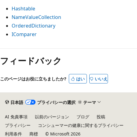
Hashtable
NameValueCollection
OrderedDictionary
IComparer
読
み
フィードバック
取
り
このページはお役に立ちましたか?
はい
いいえ
モ
ー
ド
日本語
プライバシーの選択
テーマ
が
無
AI 免責事項
以前のバージョン
ブログ
投稿
効
プライバシー
コンシューマーの健康に関するプライバシー
利用条件
商標
© Microsoft 2026