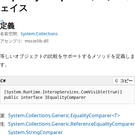
プ
ェイス
定義
名前空間:
System.Collections
アセンブリ:
mscorlib.dll
等しいオブジェクトの比較をサポートするメソッドを定義しま
す。
C#
コピー
[System.Runtime.InteropServices.ComVisible(true)]

public interface IEqualityComparer
派
System.Collections.Generic.EqualityComparer<T>
生
System.Collections.Generic.ReferenceEqualityComparer
System.StringComparer