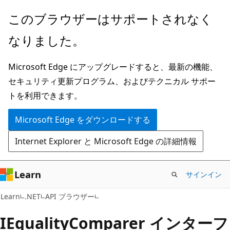
メ
ペ
このブラウザーはサポートされなく
イ
ー
なりました。
ン
ジ
コ
内
Microsoft Edge にアップグレードすると、最新の機能、
ン
ナ
セキュリティ更新プログラム、およびテクニカル サポー
テ
ビ
トを利用できます。
ン
ゲ
ツ
ー
Microsoft Edge をダウンロードする
に
シ
Internet Explorer と Microsoft Edge の詳細情報
ス
ョ
キ
ン
ッ
に
Learn
サインイン
プ
ス
C#
Learn
.NET
API ブラウザー
キ
ッ
IEquality
Comparer インターフ