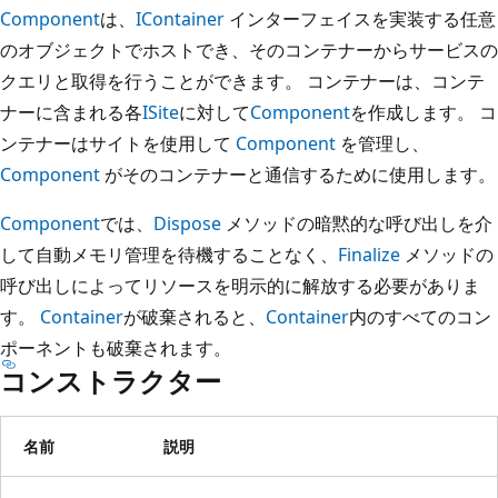
Component
は、
IContainer
インターフェイスを実装する任意
のオブジェクトでホストでき、そのコンテナーからサービスの
クエリと取得を行うことができます。 コンテナーは、コンテ
ナーに含まれる各
ISite
に対して
Component
を作成します。 コ
ンテナーはサイトを使用して
Component
を管理し、
Component
がそのコンテナーと通信するために使用します。
Component
では、
Dispose
メソッドの暗黙的な呼び出しを介
して自動メモリ管理を待機することなく、
Finalize
メソッドの
呼び出しによってリソースを明示的に解放する必要がありま
す。
Container
が破棄されると、
Container
内のすべてのコン
ポーネントも破棄されます。
コンストラクター
名前
説明