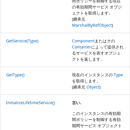
間ポリシーを制御する現在
の有効期間サービス オブジ
ェクトを取得します。
(継承元
MarshalByRefObject
)
GetService(Type)
Component
またはその
Container
によって提供され
るサービスを表すオブジェ
クトを返します。
GetType()
現在のインスタンスの
Type
を取得します。
(継承元
Object
)
InitializeLifetimeService()
古い.
このインスタンスの有効期
間ポリシーを制御する有効
期間サービス オブジェクト