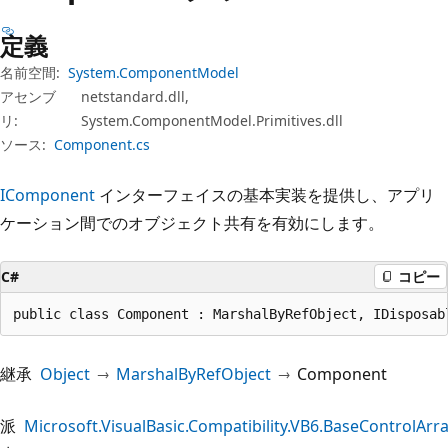
プ
定義
名前空間:
System.ComponentModel
アセンブ
netstandard.dll,
リ:
System.ComponentModel.Primitives.dll
ソース:
Component.cs
IComponent
インターフェイスの基本実装を提供し、アプリ
ケーション間でのオブジェクト共有を有効にします。
C#
コピー
public class Component : MarshalByRefObject, IDisposab
継承
Object
MarshalByRefObject
Component
派
Microsoft.VisualBasic.Compatibility.VB6.BaseControlArr