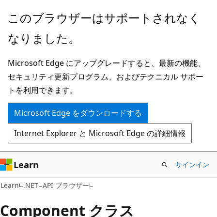
メ
ペ
このブラウザーはサポートされなく
イ
ー
なりました。
ン
ジ
コ
内
Microsoft Edge にアップグレードすると、最新の機能、
ン
ナ
セキュリティ更新プログラム、およびテクニカル サポー
テ
ビ
トを利用できます。
ン
ゲ
ツ
ー
Microsoft Edge をダウンロードする
に
シ
Internet Explorer と Microsoft Edge の詳細情報
ス
ョ
キ
ン
ッ
に
Learn
サインイン
プ
ス
C#
Learn
.NET
API ブラウザー
キ
ッ
Component クラス