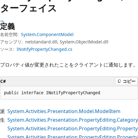
プ
ターフェイス
定義
名前空間:
System.ComponentModel
アセンブリ:
netstandard.dll, System.ObjectModel.dll
ソース:
INotifyPropertyChanged.cs
プロパティ値が変更されたことをクライアントに通知します。
C#
コピー
public interface INotifyPropertyChanged
派
System.Activities.Presentation.Model.ModelItem
生
System.Activities.Presentation.PropertyEditing.Categor
System.Activities.Presentation.PropertyEditing.Propert
System.Activities.Presentation.PropertyEditing.Propert