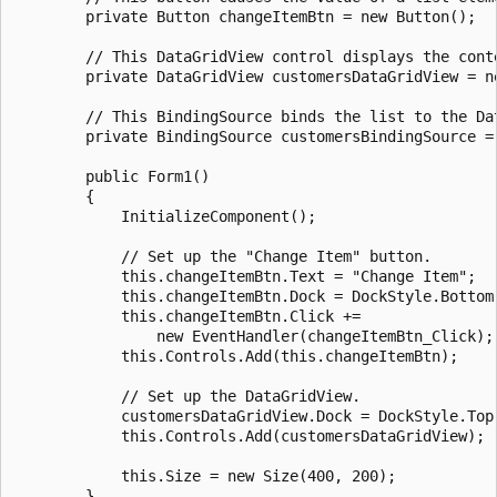
        private Button changeItemBtn = new Button();

        // This DataGridView control displays the conte
        private DataGridView customersDataGridView = ne
        // This BindingSource binds the list to the Dat
        private BindingSource customersBindingSource = 
        public Form1()

        {

            InitializeComponent();

            // Set up the "Change Item" button.

            this.changeItemBtn.Text = "Change Item";

            this.changeItemBtn.Dock = DockStyle.Bottom;
            this.changeItemBtn.Click +=

                new EventHandler(changeItemBtn_Click);

            this.Controls.Add(this.changeItemBtn);

            // Set up the DataGridView.

            customersDataGridView.Dock = DockStyle.Top;
            this.Controls.Add(customersDataGridView);

            this.Size = new Size(400, 200);

        }
