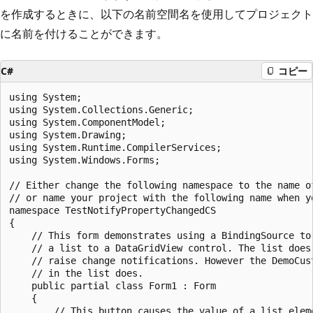
を作成するときに、以下の名前空間名を使用してプロジェクト
に名前を付けることができます。
C#
コピー
using System;

using System.Collections.Generic;

using System.ComponentModel;

using System.Drawing;

using System.Runtime.CompilerServices;

using System.Windows.Forms;

// Either change the following namespace to the name of
// or name your project with the following name when yo
namespace TestNotifyPropertyChangedCS

{

    // This form demonstrates using a BindingSource to 
    // a list to a DataGridView control. The list does 
    // raise change notifications. However the DemoCust
    // in the list does.

    public partial class Form1 : Form

    {

        // This button causes the value of a list eleme