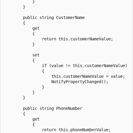
            }

        }

        public string CustomerName

        {

            get

            {

                return this.customerNameValue;

            }

            set

            {

                if (value != this.customerNameValue)

                {

                    this.customerNameValue = value;

                    NotifyPropertyChanged();

                }

            }

        }

        public string PhoneNumber

        {

            get

            {

                return this.phoneNumberValue;
