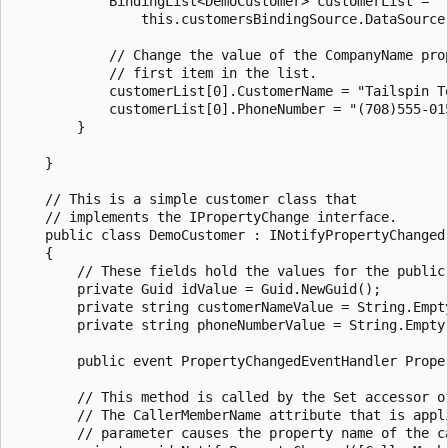
            BindingList<DemoCustomer> customerList =

                this.customersBindingSource.DataSource 
            // Change the value of the CompanyName prop
            // first item in the list.

            customerList[0].CustomerName = "Tailspin To
            customerList[0].PhoneNumber = "(708)555-015
        }

    }

    // This is a simple customer class that

    // implements the IPropertyChange interface.

    public class DemoCustomer : INotifyPropertyChanged

    {

        // These fields hold the values for the public 
        private Guid idValue = Guid.NewGuid();

        private string customerNameValue = String.Empty
        private string phoneNumberValue = String.Empty;
        public event PropertyChangedEventHandler Proper
        // This method is called by the Set accessor of
        // The CallerMemberName attribute that is appli
        // parameter causes the property name of the c