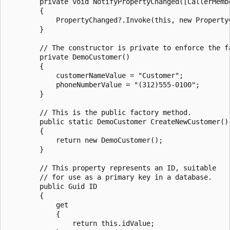
        private void NotifyPropertyChanged([CallerMembe
        {

            PropertyChanged?.Invoke(this, new PropertyC
        }

        // The constructor is private to enforce the fa
        private DemoCustomer()

        {

            customerNameValue = "Customer";

            phoneNumberValue = "(312)555-0100";

        }

        // This is the public factory method.

        public static DemoCustomer CreateNewCustomer()

        {

            return new DemoCustomer();

        }

        // This property represents an ID, suitable

        // for use as a primary key in a database.

        public Guid ID

        {

            get

            {

                return this.idValue;
