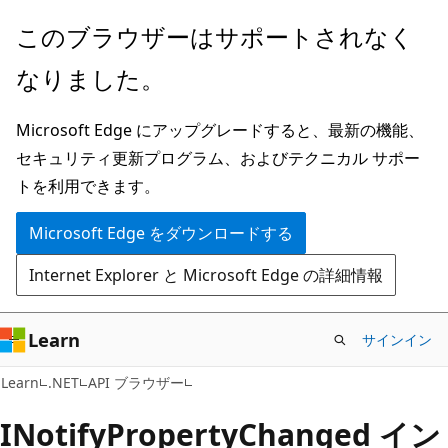
メ
ペ
このブラウザーはサポートされなく
イ
ー
なりました。
ン
ジ
コ
内
Microsoft Edge にアップグレードすると、最新の機能、
ン
ナ
セキュリティ更新プログラム、およびテクニカル サポー
テ
ビ
トを利用できます。
ン
ゲ
ツ
ー
Microsoft Edge をダウンロードする
に
シ
Internet Explorer と Microsoft Edge の詳細情報
ス
ョ
キ
ン
ッ
に
Learn
サインイン
プ
ス
C#
Learn
.NET
API ブラウザー
キ
ッ
INotify
Property
Changed イン