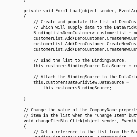
        private void Form1_Load(object sender, EventArg
        {

            // Create and populate the list of DemoCust
            // which will supply data to the DataGridVi
            BindingList<DemoCustomer> customerList = ne
            customerList.Add(DemoCustomer.CreateNewCust
            customerList.Add(DemoCustomer.CreateNewCust
            customerList.Add(DemoCustomer.CreateNewCust
            // Bind the list to the BindingSource.

            this.customersBindingSource.DataSource = cu
            // Attach the BindingSource to the DataGrid
            this.customersDataGridView.DataSource =

                this.customersBindingSource;

        }

        // Change the value of the CompanyName property
        // item in the list when the "Change Item" butt
        void changeItemBtn_Click(object sender, EventAr
        {

            // Get a reference to the list from the Bin