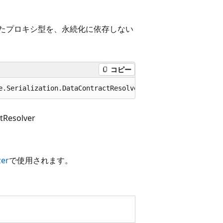
れたプロキシ型を、永続化に依存しない
コピー
e.Serialization.DataContractResolver
tResolver
zer
で使用されます。