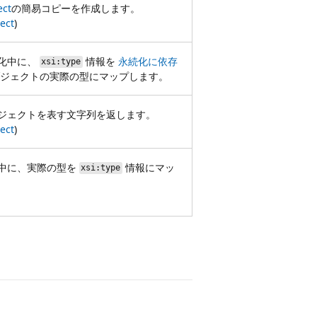
ect
の簡易コピーを作成します。
ect
)
化中に、
情報を
永続化に依存
xsi:type
ジェクトの実際の型にマップします。
ジェクトを表す文字列を返します。
ect
)
中に、実際の型を
情報にマッ
xsi:type