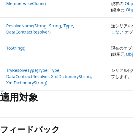
MemberwiseClone()
現在の
Obj
(継承元
Obj
ResolveName(String, String, Type,
逆シリアル
DataContractResolver)
しない
オブ
ToString()
現在のオブ
(継承元
Obj
TryResolveType(Type, Type,
シリアル化
DataContractResolver, XmlDictionaryString,
プします。
XmlDictionaryString)
適用対象
読
み
フィードバック
取