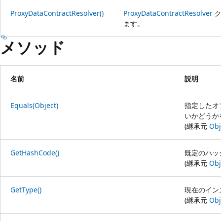
ProxyDataContractResolver()
ProxyDataContractResolver
ク
ます。
メソッド
名前
説明
Equals(Object)
指定したオ
いかどうか
(継承元
Obj
GetHashCode()
既定のハッ
(継承元
Obj
GetType()
現在のイン
(継承元
Obj