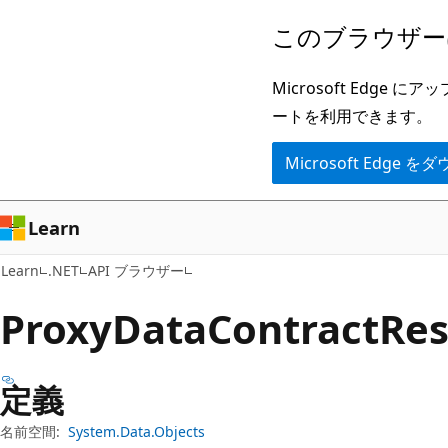
メ
ペ
このブラウザー
イ
ー
ン
ジ
Microsoft Ed
コ
内
ートを利用できます。
ン
ナ
Microsoft Edge
テ
ビ
ン
ゲ
ツ
ー
Learn
に
シ
Learn
.NET
API ブラウザー
ス
ョ
キ
ン
Proxy
Data
Contract
Re
ッ
に
プ
ス
定義
キ
ッ
名前空間:
System.Data.Objects