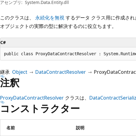
プ
アセンブリ:
System.Data.Entity.dll
このクラスは、
永続化を無視
するデータ クラス用に作成さ
オブジェクトの実際の型に解決するのに役立ちます。
C#
public class ProxyDataContractResolver : System.Runtim
継承
Object
DataContractResolver
ProxyDataContrac
注釈
ProxyDataContractResolver
クラスは、
DataContractSeriali
コンストラクター
名前
説明