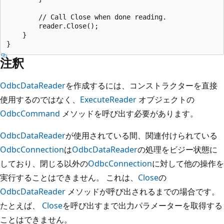
        // Call Close when done reading.

        reader.Close();

    }

注釈
OdbcDataReader
を作成するには、コンストラクターを直接
使用するのではなく、
ExecuteReader
オブジェクトの
OdbcCommand
メソッドを呼び出す必要があります。
OdbcDataReader
が使用されている間、関連付けられている
OdbcConnection
は
OdbcDataReader
の処理をビジー状態に
しており、閉じる以外の
OdbcConnection
に対して他の操作を
実行することはできません。 これは、
Close
の
OdbcDataReader
メソッドが呼び出されるまでの場合です。
たとえば、
Close
を呼び出すまで出力パラメーターを取得する
ことはできません。