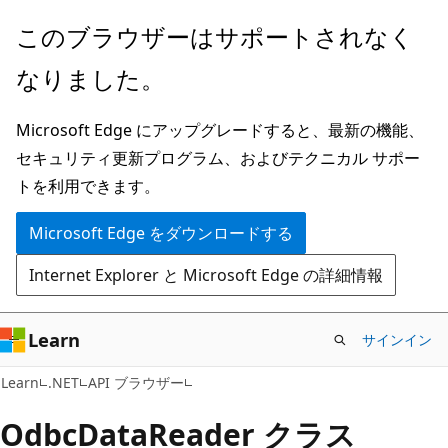
メ
ペ
このブラウザーはサポートされなく
イ
ー
なりました。
ン
ジ
コ
内
Microsoft Edge にアップグレードすると、最新の機能、
ン
ナ
セキュリティ更新プログラム、およびテクニカル サポー
テ
ビ
トを利用できます。
ン
ゲ
ツ
ー
Microsoft Edge をダウンロードする
に
シ
Internet Explorer と Microsoft Edge の詳細情報
ス
ョ
キ
ン
ッ
に
Learn
サインイン
プ
ス
C#
Learn
.NET
API ブラウザー
キ
ッ
Odbc
Data
Reader クラス