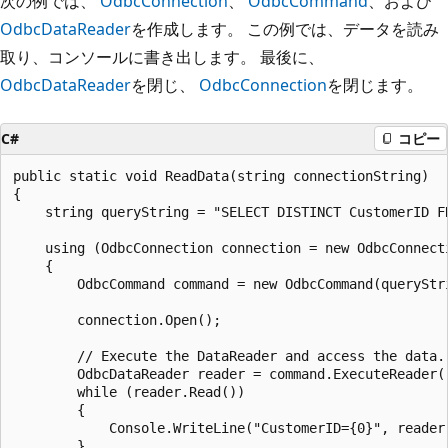
次の例では、
OdbcConnection
、
OdbcCommand
、および
OdbcDataReader
を作成します。 この例では、データを読み
取り、コンソールに書き出します。 最後に、
OdbcDataReader
を閉じ、
OdbcConnection
を閉じます。
C#
コピー
public static void ReadData(string connectionString)

{

    string queryString = "SELECT DISTINCT CustomerID FR
    using (OdbcConnection connection = new OdbcConnecti
    {

        OdbcCommand command = new OdbcCommand(queryStri
        connection.Open();

        // Execute the DataReader and access the data.

        OdbcDataReader reader = command.ExecuteReader()
        while (reader.Read())

        {

            Console.WriteLine("CustomerID={0}", reader[
        }
