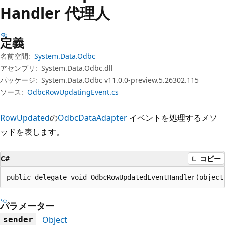
プ
Handler 代理人
定義
名前空間:
System.Data.Odbc
アセンブリ:
System.Data.Odbc.dll
パッケージ:
System.Data.Odbc v11.0.0-preview.5.26302.115
ソース:
OdbcRowUpdatingEvent.cs
RowUpdated
の
OdbcDataAdapter
イベントを処理するメソ
ッドを表します。
C#
コピー
public delegate void OdbcRowUpdatedEventHandler(object
パラメーター
Object
sender