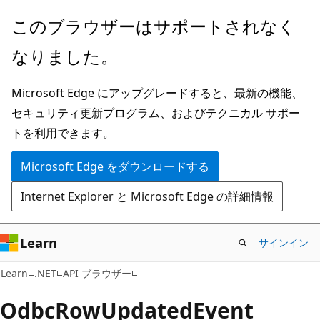
メ
ペ
このブラウザーはサポートされなく
イ
ー
なりました。
ン
ジ
コ
内
Microsoft Edge にアップグレードすると、最新の機能、
ン
ナ
セキュリティ更新プログラム、およびテクニカル サポー
テ
ビ
トを利用できます。
ン
ゲ
ツ
ー
Microsoft Edge をダウンロードする
に
シ
Internet Explorer と Microsoft Edge の詳細情報
ス
ョ
キ
ン
ッ
に
Learn
サインイン
プ
ス
C#
Learn
.NET
API ブラウザー
キ
ッ
Odbc
Row
Updated
Event