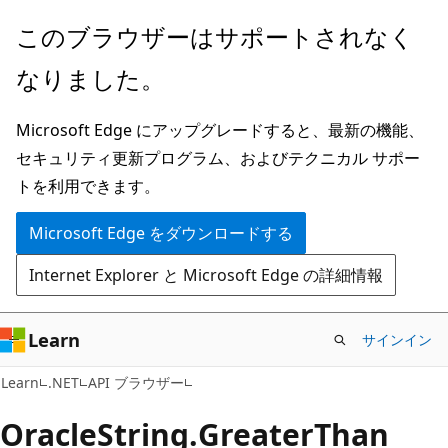
メ
ペ
このブラウザーはサポートされなく
イ
ー
なりました。
ン
ジ
コ
内
Microsoft Edge にアップグレードすると、最新の機能、
ン
ナ
セキュリティ更新プログラム、およびテクニカル サポー
テ
ビ
トを利用できます。
ン
ゲ
ツ
ー
Microsoft Edge をダウンロードする
に
シ
Internet Explorer と Microsoft Edge の詳細情報
ス
ョ
キ
ン
ッ
に
Learn
サインイン
プ
ス
C#
Learn
.NET
API ブラウザー
キ
ッ
Oracle
String.
Greater
Than