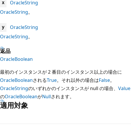
OracleString
x
OracleString
。
OracleString
y
OracleString
。
返品
OracleBoolean
最初のインスタンスが 2 番目のインスタンス以上の場合に
OracleBoolean
される
True
。それ以外の場合は
False
。
OracleString
のいずれかのインスタンスが null の場合、
Value
の
OracleBoolean
が
Null
されます。
適用対象
読
み