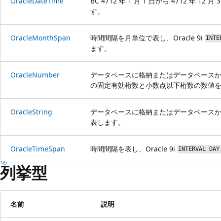
OracleDateTime
BC 4712 年 1 月 1 日から 4712 年
す。
OracleMonthSpan
時間間隔を月単位で表し、Oracle 9i
INTE
ます。
OracleNumber
データベースに格納またはデータベースから
の固定有効桁数と小数点以下桁数の数値
OracleString
データベースに格納またはデータベース
表します。
OracleTimeSpan
時間間隔を表し、Oracle 9i
INTERVAL DAY
列挙型
名前
説明