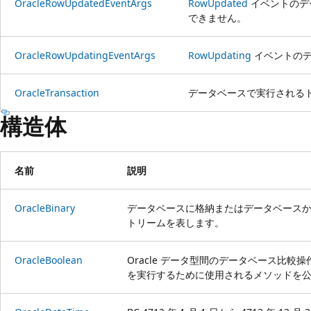
OracleRowUpdatedEventArgs
RowUpdated
イベントのデ
できません。
OracleRowUpdatingEventArgs
RowUpdating
イベントのデ
OracleTransaction
データベースで実行される
構造体
名前
説明
OracleBinary
データベースに格納またはデータベースか
トリームを表します。
OracleBoolean
Oracle データ型間のデータベース比
を実行するために使用されるメソッドを