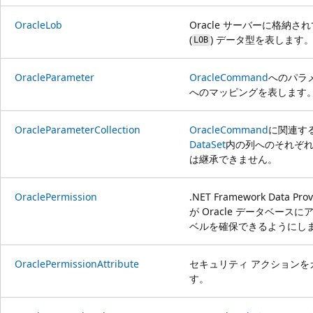
OracleLob
Oracle サーバーに格納
(
) データ型を表します
LOB
OracleParameter
OracleCommand
へのパラ
へのマッピングを表します
OracleParameterCollection
OracleCommand
に関連す
DataSet
内の列へのそれぞれ
は継承できません。
OraclePermission
.NET Framework Data P
が Oracle データベー
ベルを確保できるようにし
OraclePermissionAttribute
セキュリティ アクションを
す。