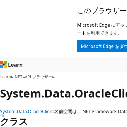
メ
ペ
このブラウザー
イ
ー
ン
ジ
Microsoft Ed
コ
内
ートを利用できます。
ン
ナ
Microsoft Edge
テ
ビ
ン
ゲ
ツ
ー
Learn
に
シ
Learn
.NET
API ブラウザー
ス
ョ
キ
ン
System.
Data.
Oracle
Cl
ッ
に
プ
ス
System.Data.OracleClient
名前空間は、.NET Framework Data P
キ
クラス
ッ