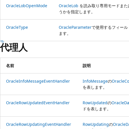
OracleLobOpenMode
OracleLob
を読み取り専用モードまた
うかを指定します。
OracleType
OracleParameter
で使用するフィール
ます。
代理人
名前
説明
OracleInfoMessageEventHandler
InfoMessage
の
OracleCo
を表します。
OracleRowUpdatedEventHandler
RowUpdated
の
OracleDa
ドを表します。
OracleRowUpdatingEventHandler
RowUpdating
の
OracleD