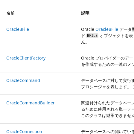
プ
名前
説明
OracleBFile
Oracle
OracleBFile
データ
ド
オブジェクトを表
BFILE
ん。
OracleClientFactory
Oracle プロバイダーの
を作成するための一連のメ
OracleCommand
データベースに対して実行す
プロシージャを表します。
OracleCommandBuilder
関連付けられたデータベー
るために使用される単一テ
このクラスは継承できませ
OracleConnection
データベースへの開いてい