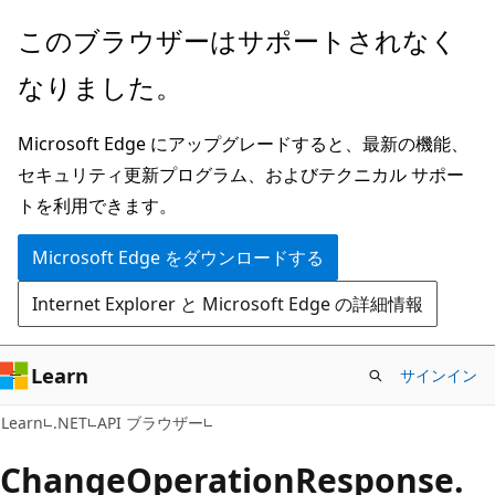
メ
ペ
このブラウザーはサポートされなく
イ
ー
なりました。
ン
ジ
コ
内
Microsoft Edge にアップグレードすると、最新の機能、
ン
ナ
セキュリティ更新プログラム、およびテクニカル サポー
テ
ビ
トを利用できます。
ン
ゲ
ツ
ー
Microsoft Edge をダウンロードする
に
シ
Internet Explorer と Microsoft Edge の詳細情報
ス
ョ
キ
ン
ッ
に
Learn
サインイン
プ
ス
C#
Learn
.NET
API ブラウザー
キ
ッ
Change
Operation
Response.