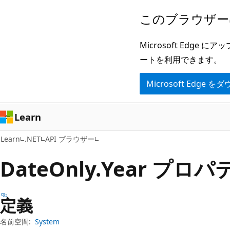
メ
ペ
このブラウザー
イ
ー
ン
ジ
Microsoft Ed
コ
内
ートを利用できます。
ン
ナ
Microsoft Edge
テ
ビ
ン
ゲ
ツ
ー
Learn
に
シ
Learn
.NET
API ブラウザー
ス
ョ
キ
ン
Date
Only.
Year プロパ
ッ
に
プ
ス
定義
キ
ッ
名前空間:
System