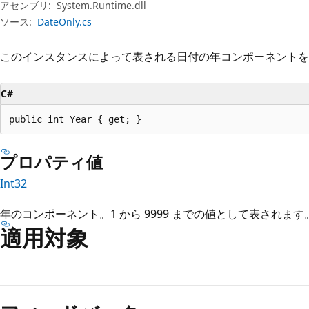
プ
アセンブリ:
System.Runtime.dll
ソース:
DateOnly.cs
このインスタンスによって表される日付の年コンポーネントを
C#
public int Year { get; }
プロパティ値
Int32
年のコンポーネント。1 から 9999 までの値として表されます
適用対象
読
み