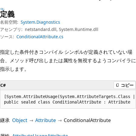
プ
定義
名前空間:
System.Diagnostics
アセンブリ:
netstandard.dll, System.Runtime.dll
ソース:
ConditionalAttribute.cs
指定した条件付きコンパイル シンボルが定義されていない場
合、メソッド呼び出しまたは属性を無視するようコンパイラに
指示します。
C#
コピー
[System.AttributeUsage(System.AttributeTargets.Class |
public sealed class ConditionalAttribute : Attribute
継承
Object
Attribute
ConditionalAttribute
属性
AttributeUsageAttribute