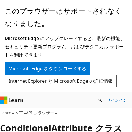
メ
ペ
このブラウザーはサポートされなく
イ
ー
なりました。
ン
ジ
コ
内
Microsoft Edge にアップグレードすると、最新の機能、
ン
ナ
セキュリティ更新プログラム、およびテクニカル サポー
テ
ビ
トを利用できます。
ン
ゲ
ツ
ー
Microsoft Edge をダウンロードする
に
シ
Internet Explorer と Microsoft Edge の詳細情報
ス
ョ
キ
ン
ッ
に
Learn
サインイン
プ
ス
C#
Learn
.NET
API ブラウザー
キ
ッ
Conditional
Attribute クラス