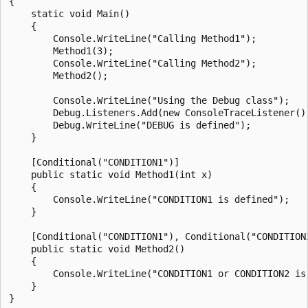
{

    static void Main()

    {

        Console.WriteLine("Calling Method1");

        Method1(3);

        Console.WriteLine("Calling Method2");

        Method2();

        Console.WriteLine("Using the Debug class");

        Debug.Listeners.Add(new ConsoleTraceListener())
        Debug.WriteLine("DEBUG is defined");

    }

    [Conditional("CONDITION1")]

    public static void Method1(int x)

    {

        Console.WriteLine("CONDITION1 is defined");

    }

    [Conditional("CONDITION1"), Conditional("CONDITION2
    public static void Method2()

    {

        Console.WriteLine("CONDITION1 or CONDITION2 is 
    }

}
