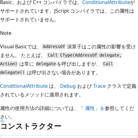
Basic、および C++ コンパイラでは、
ConditionalAttribute
が
サポートされています。JScript コンパイラでは、この属性は
サポートされていません。
Note
Visual Basicでは、
演算子はこの属性の影響を受け
AddressOf
ません。 たとえば、
Call CType(AddressOf delegate,
は常に
を呼び出しますが、
Action)
delegate
Call
は呼び出さない場合があります。
delegate()
ConditionalAttribute
は、
Debug
および
Trace
クラスで定義
されているメソッドに適用されます。
属性の使用方法の詳細については、「
属性」を
参照してくだ
さい。
コンストラクター