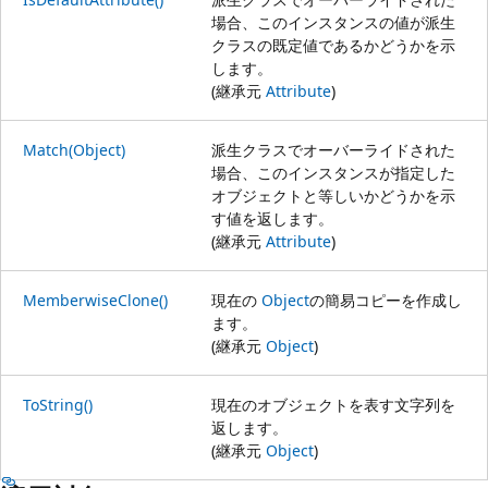
場合、このインスタンスの値が派生
クラスの既定値であるかどうかを示
します。
(継承元
Attribute
)
Match(Object)
派生クラスでオーバーライドされた
場合、このインスタンスが指定した
オブジェクトと等しいかどうかを示
す値を返します。
(継承元
Attribute
)
MemberwiseClone()
現在の
Object
の簡易コピーを作成し
ます。
(継承元
Object
)
ToString()
現在のオブジェクトを表す文字列を
返します。
(継承元
Object
)