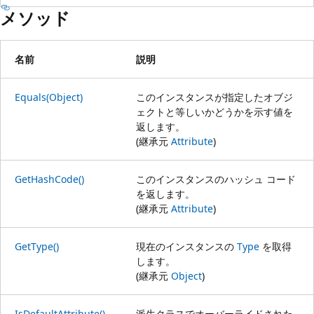
メソッド
名前
説明
Equals(Object)
このインスタンスが指定したオブジ
ェクトと等しいかどうかを示す値を
返します。
(継承元
Attribute
)
GetHashCode()
このインスタンスのハッシュ コード
を返します。
(継承元
Attribute
)
GetType()
現在のインスタンスの
Type
を取得
します。
(継承元
Object
)
IsDefaultAttribute()
派生クラスでオーバーライドされた