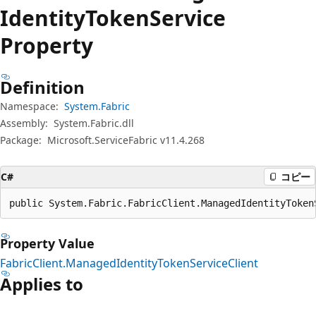
プ
Identity
Token
Service
Property
Definition
Namespace:
System.Fabric
Assembly:
System.Fabric.dll
Package:
Microsoft.ServiceFabric v11.4.268
C#
コピー
public System.Fabric.FabricClient.ManagedIdentityToken
Property Value
FabricClient.ManagedIdentityTokenServiceClient
Applies to
読