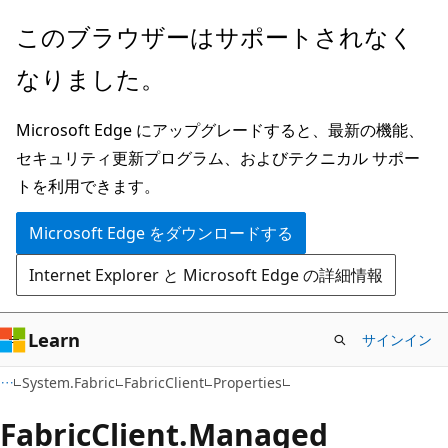
メ
ペ
このブラウザーはサポートされなく
イ
ー
なりました。
ン
ジ
コ
内
Microsoft Edge にアップグレードすると、最新の機能、
ン
ナ
セキュリティ更新プログラム、およびテクニカル サポー
テ
ビ
トを利用できます。
ン
ゲ
ツ
ー
Microsoft Edge をダウンロードする
に
シ
Internet Explorer と Microsoft Edge の詳細情報
ス
ョ
キ
ン
ッ
に
Learn
サインイン
プ
ス
C#
System.Fabric
FabricClient
Properties
キ
ッ
Fabric
Client.
Managed