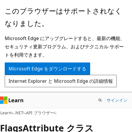
メ
ペ
このブラウザーはサポートされなく
イ
ー
なりました。
ン
ジ
コ
内
Microsoft Edge にアップグレードすると、最新の機能、
ン
ナ
セキュリティ更新プログラム、およびテクニカル サポー
テ
ビ
トを利用できます。
ン
ゲ
ツ
ー
Microsoft Edge をダウンロードする
に
シ
Internet Explorer と Microsoft Edge の詳細情報
ス
ョ
キ
ン
ッ
に
Learn
サインイン
プ
ス
C#
Learn
.NET
API ブラウザー
キ
ッ
Flags
Attribute クラス