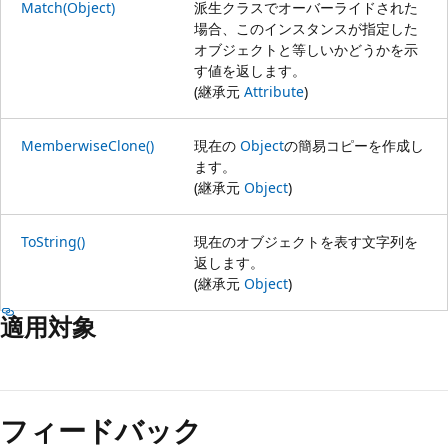
Match(Object)
派生クラスでオーバーライドされた
場合、このインスタンスが指定した
オブジェクトと等しいかどうかを示
す値を返します。
(継承元
Attribute
)
MemberwiseClone()
現在の
Object
の簡易コピーを作成し
ます。
(継承元
Object
)
ToString()
現在のオブジェクトを表す文字列を
返します。
(継承元
Object
)
適用対象
フィードバック