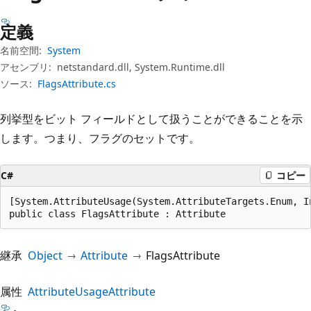
プ
定義
名前空間:
System
アセンブリ:
netstandard.dll, System.Runtime.dll
ソース:
FlagsAttribute.cs
列挙型をビット フィールドとして扱うことができることを示
します。つまり、フラグのセットです。
C#
コピー
[System.AttributeUsage(System.AttributeTargets.Enum, In
public class FlagsAttribute : Attribute
継承
Object
Attribute
FlagsAttribute
属性
AttributeUsageAttribute