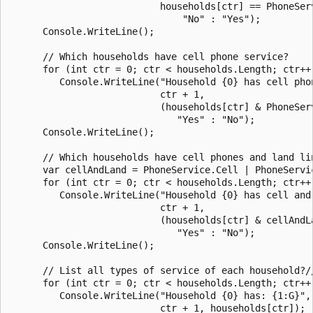
                           households[ctr] == PhoneServ
                               "No" : "Yes");

      Console.WriteLine();

      // Which households have cell phone service?

      for (int ctr = 0; ctr < households.Length; ctr++)
         Console.WriteLine("Household {0} has cell phon
                           ctr + 1,

                           (households[ctr] & PhoneServ
                              "Yes" : "No");

      Console.WriteLine();

      // Which households have cell phones and land lin
      var cellAndLand = PhoneService.Cell | PhoneServic
      for (int ctr = 0; ctr < households.Length; ctr++)
         Console.WriteLine("Household {0} has cell and 
                           ctr + 1,

                           (households[ctr] & cellAndLa
                              "Yes" : "No");

      Console.WriteLine();

      // List all types of service of each household?//
      for (int ctr = 0; ctr < households.Length; ctr++)
         Console.WriteLine("Household {0} has: {1:G}",

                           ctr + 1, households[ctr]);
