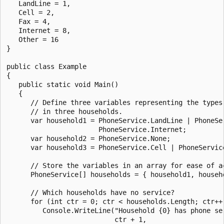
   LandLine = 1,

   Cell = 2,

   Fax = 4,

   Internet = 8,

   Other = 16

}

public class Example

{

   public static void Main()

   {

      // Define three variables representing the types 
      // in three households.

      var household1 = PhoneService.LandLine | PhoneSer
                       PhoneService.Internet;

      var household2 = PhoneService.None;

      var household3 = PhoneService.Cell | PhoneService
      // Store the variables in an array for ease of ac
      PhoneService[] households = { household1, househo
      // Which households have no service?

      for (int ctr = 0; ctr < households.Length; ctr++)
         Console.WriteLine("Household {0} has phone ser
                           ctr + 1,
