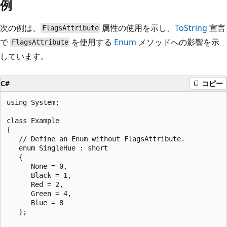
例
次の例は、
属性の使用を示し、
ToString
宣言
FlagsAttribute
で
を使用する
Enum
メソッドへの影響を示
FlagsAttribute
しています。
C#
コピー
using System;

class Example

{

   // Define an Enum without FlagsAttribute.

   enum SingleHue : short

   {

      None = 0,

      Black = 1,

      Red = 2,

      Green = 4,

      Blue = 8

   };
