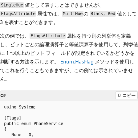
値として表すことはできませんが、
SingleHue
属性では、
の
値として
FlagsAttribute
MultiHue
Black, Red
3 を表すことができます。
次の例では、
属性を持つ別の列挙体を定義
FlagsAttribute
し、ビットごとの論理演算子と等値演算子を使用して、列挙値
に 1 つ以上のビット フィールドが設定されているかどうかを
判断する方法を示します。
Enum.HasFlag
メソッドを使用し
てこれを行うこともできますが、この例では示されていませ
ん。
C#
コピー
using System;

[Flags]

public enum PhoneService

{

   None = 0,
