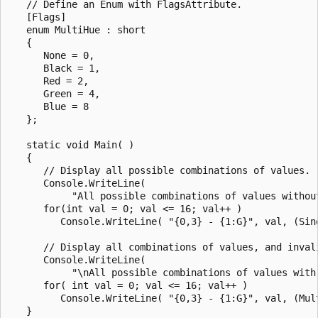
   // Define an Enum with FlagsAttribute.

   [Flags]

   enum MultiHue : short

   {

      None = 0,

      Black = 1,

      Red = 2,

      Green = 4,

      Blue = 8

   };

   static void Main( )

   {

      // Display all possible combinations of values.

      Console.WriteLine(

           "All possible combinations of values without
      for(int val = 0; val <= 16; val++ )

         Console.WriteLine( "{0,3} - {1:G}", val, (Sing
      // Display all combinations of values, and invali
      Console.WriteLine(

           "\nAll possible combinations of values with 
      for( int val = 0; val <= 16; val++ )

         Console.WriteLine( "{0,3} - {1:G}", val, (Mult
   }
