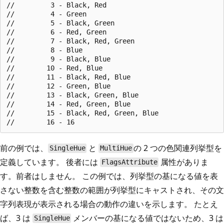
//         3 - Black, Red

//         4 - Green

//         5 - Black, Green

//         6 - Red, Green

//         7 - Black, Red, Green

//         8 - Blue

//         9 - Black, Blue

//        10 - Red, Blue

//        11 - Black, Red, Blue

//        12 - Green, Blue

//        13 - Black, Green, Blue

//        14 - Red, Green, Blue

//        15 - Black, Red, Green, Blue

前の例では、
と
の 2 つの色関連列挙型を
SingleHue
MultiHue
定義しています。 後者には
属性がありま
FlagsAttribute
す。前者はしません。 この例では、列挙型の基になる値を表
さない整数を含む整数の範囲が列挙型にキャストされ、その文
字列表現が表示される場合の動作の違いを示します。 たとえ
ば、3 は
メンバーの基になる値ではないため、3 は
SingleHue