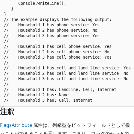
      Console.WriteLine();

   }

}

// The example displays the following output:

//    Household 1 has phone service: Yes

//    Household 2 has phone service: No

//    Household 3 has phone service: Yes

//

//    Household 1 has cell phone service: Yes

//    Household 2 has cell phone service: No

//    Household 3 has cell phone service: Yes

//

//    Household 1 has cell and land line service: Yes

//    Household 2 has cell and land line service: No

//    Household 3 has cell and land line service: No

//

//    Household 1 has: LandLine, Cell, Internet

//    Household 2 has: None

注釈
FlagsAttribute
属性は、列挙型をビット フィールドとして扱
うことができることを示します。つまり、フラグのセットで