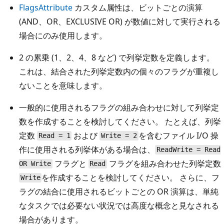
FlagsAttribute
カスタム属性は、ビットごとの演算
(AND、OR、EXCLUSIVE OR) が数値に対して実行される
場合にのみ使用します。
2 の累乗 (1、2、4、8 など) で列挙定数を定義します。
これは、結合された列挙定数内の個々のフラグが重複し
ないことを意味します。
一般的に使用されるフラグの組み合わせに対して列挙定
数を作成することを検討してください。 たとえば、列挙
定数
および
を含むファイル I/O 操
Read = 1
Write = 2
作に使用される列挙体がある場合は、
ReadWrite = Read
フラグと
フラグを組み合わせた列挙定数
OR Write
Read
を作成することを検討してください。 さらに、フ
Write
ラグの結合に使用されるビットごとの OR 演算は、単純
なタスクでは必要ない状況では高度な概念と見なされる
場合があります。