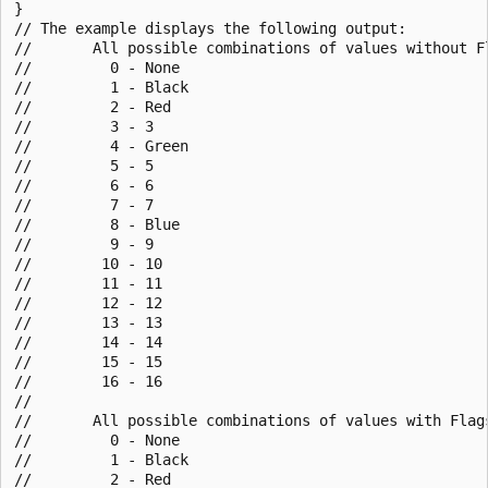
}

// The example displays the following output:

//       All possible combinations of values without Fl
//         0 - None

//         1 - Black

//         2 - Red

//         3 - 3

//         4 - Green

//         5 - 5

//         6 - 6

//         7 - 7

//         8 - Blue

//         9 - 9

//        10 - 10

//        11 - 11

//        12 - 12

//        13 - 13

//        14 - 14

//        15 - 15

//        16 - 16

//

//       All possible combinations of values with Flags
//         0 - None

//         1 - Black

//         2 - Red
