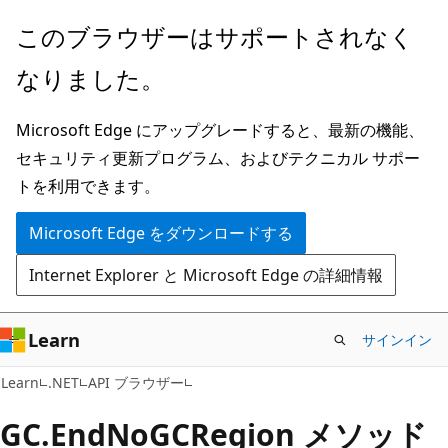
メ
ペ
このブラウザーはサポートされなく
イ
ー
なりました。
ン
ジ
コ
内
Microsoft Edge にアップグレードすると、最新の機能、
ン
ナ
セキュリティ更新プログラム、およびテクニカル サポー
テ
ビ
トを利用できます。
ン
ゲ
ツ
ー
Microsoft Edge をダウンロードする
に
シ
Internet Explorer と Microsoft Edge の詳細情報
ス
ョ
キ
ン
ッ
に
Learn
サインイン
プ
ス
C#
Learn
.NET
API ブラウザー
キ
ッ
GC.
End
NoGCRegion メソッド