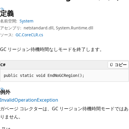
プ
定義
名前空間:
System
アセンブリ:
netstandard.dll, System.Runtime.dll
ソース:
GC.CoreCLR.cs
GC リージョン待機時間なしモードを終了します。
C#
コピー
public static void EndNoGCRegion();
例外
InvalidOperationException
ガベージ コレクターは、GC リージョン待機時間モードではあ
りません。