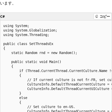
います。
C#
コピー
using System;

using System.Globalization;

using System.Threading;

public class SetThreadsEx

{

    static Random rnd = new Random();

    public static void Main()

    {

        if (Thread.CurrentThread.CurrentCulture.Name !=
        {

            // If current culture is not fr-FR, set cul
            CultureInfo.DefaultThreadCurrentCulture = 
            CultureInfo.DefaultThreadCurrentUICulture 
        }

        else

        {

            // Set culture to en-US.

            CultureInfo.DefaultThreadCurrentCulture = 