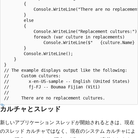
        {

            Console.WriteLine("There are no replacement
        }

        else

        {

            Console.WriteLine("Replacement cultures:");
            foreach (var culture in replacements)

                Console.WriteLine($"   {culture.Name} -
        }

        Console.WriteLine();

    }

}

// The example displays output like the following:

//     Custom cultures:

//        x-en-US-sample -- English (United States)

//        fj-FJ -- Boumaa Fijian (Viti)

//

カルチャとスレッド
新しいアプリケーション スレッドが開始されるときは、現在
のスレッド カルチャではなく、現在のシステム カルチャによ