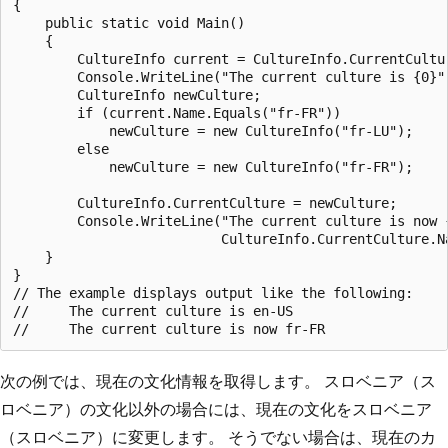
{

    public static void Main()

    {

        CultureInfo current = CultureInfo.CurrentCultur
        Console.WriteLine("The current culture is {0}",
        CultureInfo newCulture;

        if (current.Name.Equals("fr-FR"))

            newCulture = new CultureInfo("fr-LU");

        else

            newCulture = new CultureInfo("fr-FR");

        CultureInfo.CurrentCulture = newCulture;

        Console.WriteLine("The current culture is now {
                          CultureInfo.CurrentCulture.Na
    }

}

// The example displays output like the following:

//     The current culture is en-US

次の例では、現在の文化情報を取得します。 スロベニア（ス
ロベニア）の文化以外の場合には、現在の文化をスロベニア
（スロベニア）に変更します。 そうでない場合は、現在のカ