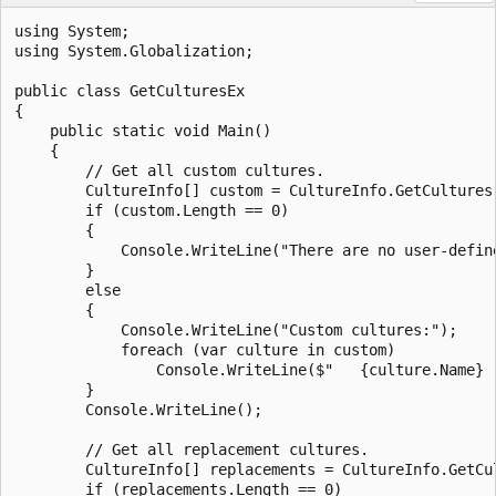
using System;

using System.Globalization;

public class GetCulturesEx

{

    public static void Main()

    {

        // Get all custom cultures.

        CultureInfo[] custom = CultureInfo.GetCultures(
        if (custom.Length == 0)

        {

            Console.WriteLine("There are no user-define
        }

        else

        {

            Console.WriteLine("Custom cultures:");

            foreach (var culture in custom)

                Console.WriteLine($"   {culture.Name} -
        }

        Console.WriteLine();

        // Get all replacement cultures.

        CultureInfo[] replacements = CultureInfo.GetCu
        if (replacements.Length == 0)
