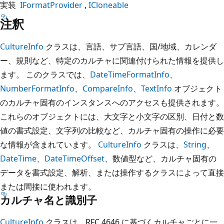
実装
IFormatProvider
ICloneable
注釈
CultureInfo
クラスは、言語、サブ言語、国/地域、カレンダ
ー、規則など、特定のカルチャに関連付けられた情報を提供し
ます。 このクラスでは、
DateTimeFormatInfo
、
NumberFormatInfo
、
CompareInfo
、
TextInfo
オブジェクト
のカルチャ固有のインスタンスへのアクセスも提供されます。
これらのオブジェクトには、大文字と小文字の区別、日付と数
値の書式設定、文字列の比較など、カルチャ固有の操作に必要
な情報が含まれています。
CultureInfo
クラスは、
String
、
DateTime
、
DateTimeOffset
、数値型など、カルチャ固有の
データを書式設定、解析、または操作するクラスによって直接
または間接に使われます。
カルチャ名と識別子
CultureInfo
クラスは、RFC 4646 に基づくカルチャごとに一