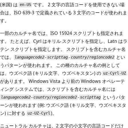
(米国) は
です。 2 文字の言語コードを使用できない場
en-US
合は、ISO 639-3 で定義されている 3 文字のコードが使われま
す。
一部のカルチャ名では、ISO 15924 スクリプトも指定されま
す。 たとえば、Cyrl はキリル スクリプトを指定し、Latn はラ
テン スクリプトを指定します。 スクリプトを含むカルチャ名
では、
-
-
とい
languagecode2
scripttag
country/regioncode2
うパターンが使われます。 この種のカルチャ名の例として
は、ウズベク語 (キリル文字、ウズベキスタン) の
uz-Cyrl-UZ
があります。 Windows Vista より前の Windows オペレーテ
ィング システムでは、スクリプトを含むカルチャ名には
-
-
というパタ
languagecode2
country/regioncode2
scripttag
ーンが使われます (例: ウズベク語 (キリル文字、ウズベキスタ
ン) に対する
)。
uz-UZ-Cyrl
ニュートラル カルチャは、2 文字の小文字の言語コードだけ