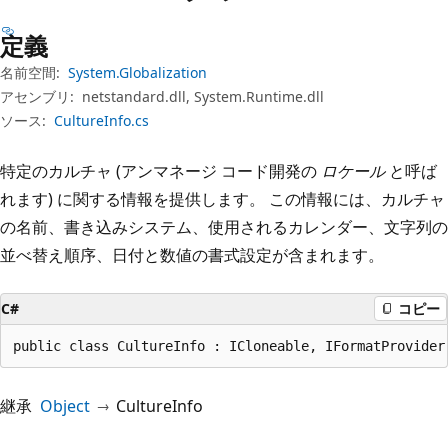
プ
定義
名前空間:
System.Globalization
アセンブリ:
netstandard.dll, System.Runtime.dll
ソース:
CultureInfo.cs
特定のカルチャ (アンマネージ コード開発の
ロケール
と呼ば
れます) に関する情報を提供します。 この情報には、カルチャ
の名前、書き込みシステム、使用されるカレンダー、文字列の
並べ替え順序、日付と数値の書式設定が含まれます。
C#
コピー
public class CultureInfo : ICloneable, IFormatProvider
継承
Object
CultureInfo