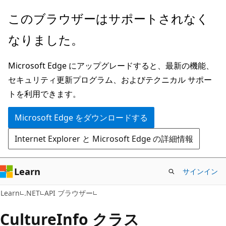
メ
ペ
このブラウザーはサポートされなく
イ
ー
なりました。
ン
ジ
コ
内
Microsoft Edge にアップグレードすると、最新の機能、
ン
ナ
セキュリティ更新プログラム、およびテクニカル サポー
テ
ビ
トを利用できます。
ン
ゲ
ツ
ー
Microsoft Edge をダウンロードする
に
シ
Internet Explorer と Microsoft Edge の詳細情報
ス
ョ
キ
ン
ッ
に
Learn
サインイン
プ
ス
C#
Learn
.NET
API ブラウザー
キ
ッ
Culture
Info クラス