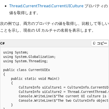
Thread.CurrentThread.CurrentUICulture
プロパティの
値を取得します。
次の例では、両方のプロパティの値を取得し、比較して等しい
ことを示し、現在の UI カルチャの名前を表示します。
C#
コピー
using System;

using System.Globalization;

using System.Threading;

public class CurrentUIEx

{

    public static void Main()

    {

        CultureInfo uiCulture1 = CultureInfo.CurrentUIC
        CultureInfo uiCulture2 = Thread.CurrentThread.C
        Console.WriteLine($"The current UI culture is {
        Console.WriteLine($"The two CultureInfo object
    }
