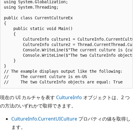
using System.Globalization;

using System.Threading;

public class CurrentCultureEx

{

    public static void Main()

    {

        CultureInfo culture1 = CultureInfo.CurrentCultu
        CultureInfo culture2 = Thread.CurrentThread.Cur
        Console.WriteLine($"The current culture is {cul
        Console.WriteLine($"The two CultureInfo object
    }

}

// The example displays output like the following:

//     The current culture is en-US

現在の UI カルチャを表す
CultureInfo
オブジェクトは、2 つ
の方法のいずれかで取得できます。
CultureInfo.CurrentUICulture
プロパティの値を取得し
ます。