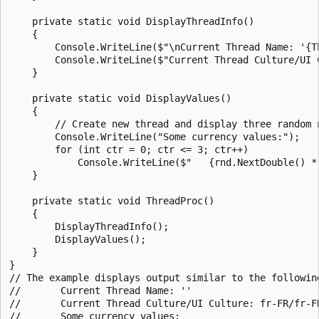
    private static void DisplayThreadInfo()

    {

        Console.WriteLine($"\nCurrent Thread Name: '{Th
        Console.WriteLine($"Current Thread Culture/UI 
    }

    private static void DisplayValues()

    {

        // Create new thread and display three random n
        Console.WriteLine("Some currency values:");

        for (int ctr = 0; ctr <= 3; ctr++)

            Console.WriteLine($"   {rnd.NextDouble() * 
    }

    private static void ThreadProc()

    {

        DisplayThreadInfo();

        DisplayValues();

    }

}

// The example displays output similar to the following
//       Current Thread Name: ''

//       Current Thread Culture/UI Culture: fr-FR/fr-FR
//       Some currency values:
