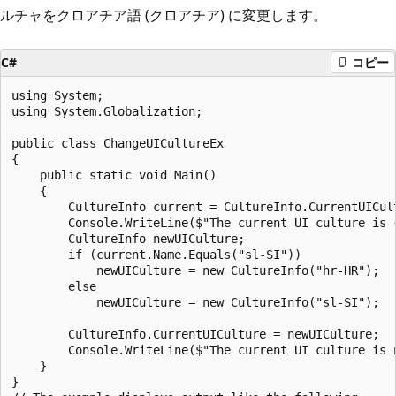
ルチャをクロアチア語 (クロアチア) に変更します。
C#
コピー
using System;

using System.Globalization;

public class ChangeUICultureEx

{

    public static void Main()

    {

        CultureInfo current = CultureInfo.CurrentUICult
        Console.WriteLine($"The current UI culture is {
        CultureInfo newUICulture;

        if (current.Name.Equals("sl-SI"))

            newUICulture = new CultureInfo("hr-HR");

        else

            newUICulture = new CultureInfo("sl-SI");

        CultureInfo.CurrentUICulture = newUICulture;

        Console.WriteLine($"The current UI culture is 
    }

}
