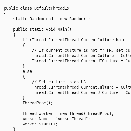
public class DefaultThreadEx

{

    static Random rnd = new Random();

    public static void Main()

    {

        if (Thread.CurrentThread.CurrentCulture.Name !=
        {

            // If current culture is not fr-FR, set cul
            Thread.CurrentThread.CurrentCulture = Cult
            Thread.CurrentThread.CurrentUICulture = Cu
        }

        else

        {

            // Set culture to en-US.

            Thread.CurrentThread.CurrentCulture = Cult
            Thread.CurrentThread.CurrentUICulture = Cu
        }

        ThreadProc();

        Thread worker = new Thread(ThreadProc);

        worker.Name = "WorkerThread";

        worker.Start();

    }
