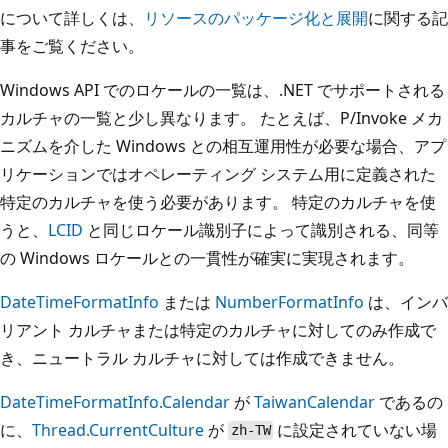
について詳しくは、
リソースのパッケージ化と展開
に関する記
事をご覧ください。
Windows API でのロケールの一覧は、.NET でサポートされる
カルチャの一覧と少し異なります。 たとえば、P/Invoke メカ
ニズムを介した Windows との相互運用性が必要な場合、アプ
リケーションではオペレーティング システム用に定義された
特定のカルチャを使う必要があります。 特定のカルチャを使
うと、
LCID
と同じロケール識別子によって識別される、同等
の Windows ロケールとの一貫性が確実に実現されます。
DateTimeFormatInfo
または
NumberFormatInfo
は、インバ
リアント カルチャまたは特定のカルチャに対してのみ作成で
き、ニュートラル カルチャに対しては作成できません。
DateTimeFormatInfo.Calendar
が
TaiwanCalendar
であるの
に、
Thread.CurrentCulture
が
に設定されていない場
zh-TW