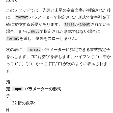
このメソッドでは、先頭と末尾の空白文字が削除された後
に、
パラメーターで指定された形式で文字列を正
format
確に変換する必要があります。
が
されている
false
input
場合、または
で指定された形式ではない場合に
null
を返し、例外をスローしません。
format
次の表に、
パラメーターに指定できる書式指定子
format
を示します。 "0" は数字を表します。ハイフン ("-")、中か
っこ ("{"、"}")、かっこ ("(",")") が次のように表示されま
す。
指
定
パラメーターの形式
input
子
32 桁の数字:
N