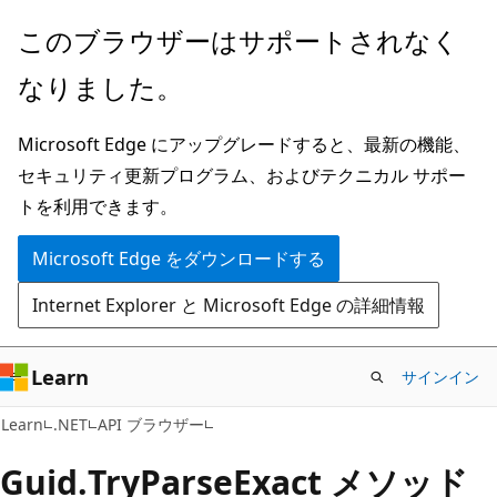
メ
ペ
このブラウザーはサポートされなく
イ
ー
なりました。
ン
ジ
コ
内
Microsoft Edge にアップグレードすると、最新の機能、
ン
ナ
セキュリティ更新プログラム、およびテクニカル サポー
テ
ビ
トを利用できます。
ン
ゲ
ツ
ー
Microsoft Edge をダウンロードする
に
シ
Internet Explorer と Microsoft Edge の詳細情報
ス
ョ
キ
ン
ッ
に
Learn
サインイン
プ
ス
C#
Learn
.NET
API ブラウザー
キ
ッ
Guid.
Try
Parse
Exact メソッド