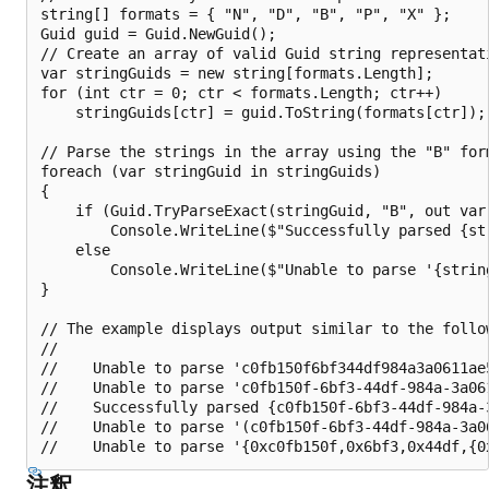
string[] formats = { "N", "D", "B", "P", "X" };

Guid guid = Guid.NewGuid();

// Create an array of valid Guid string representati
var stringGuids = new string[formats.Length];

for (int ctr = 0; ctr < formats.Length; ctr++)

    stringGuids[ctr] = guid.ToString(formats[ctr]);

// Parse the strings in the array using the "B" form
foreach (var stringGuid in stringGuids)

{

    if (Guid.TryParseExact(stringGuid, "B", out var 
        Console.WriteLine($"Successfully parsed {str
    else

        Console.WriteLine($"Unable to parse '{string
}

// The example displays output similar to the follow
//

//    Unable to parse 'c0fb150f6bf344df984a3a0611ae5
//    Unable to parse 'c0fb150f-6bf3-44df-984a-3a061
//    Successfully parsed {c0fb150f-6bf3-44df-984a-3
//    Unable to parse '(c0fb150f-6bf3-44df-984a-3a06
注釈