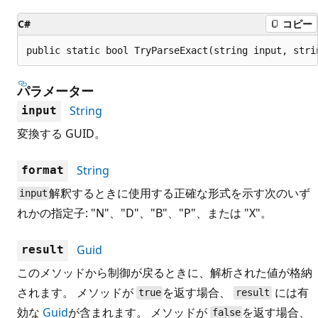
C#
コピー
public static bool TryParseExact(string input, stri
パラメーター
String
input
変換する GUID。
String
format
解釈するときに使用する正確な形式を示す次のいず
input
れかの指定子: "N"、"D"、"B"、"P"、または "X"。
Guid
result
このメソッドから制御が戻るときに、解析された値が格納
されます。 メソッドが
を返す場合、
には有
true
result
効な
Guid
が含まれます。 メソッドが
を返す場合、
false