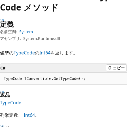
プ
Code メソッド
定義
名前空間:
System
アセンブリ:
System.Runtime.dll
値型の
TypeCode
の
Int64
を返します。
C#
コピー
TypeCode IConvertible.GetTypeCode();
返品
TypeCode
列挙定数、
Int64
。