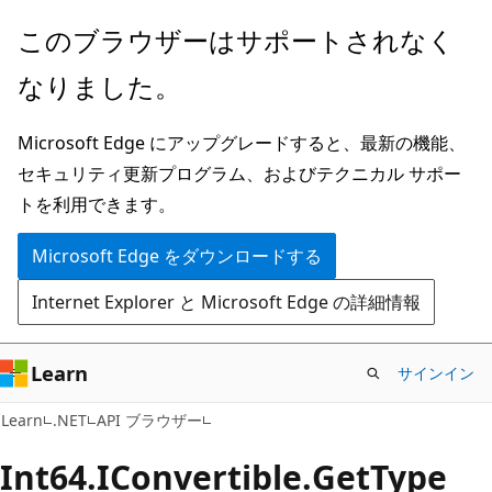
メ
ペ
このブラウザーはサポートされなく
イ
ー
なりました。
ン
ジ
コ
内
Microsoft Edge にアップグレードすると、最新の機能、
ン
ナ
セキュリティ更新プログラム、およびテクニカル サポー
テ
ビ
トを利用できます。
ン
ゲ
ツ
ー
Microsoft Edge をダウンロードする
に
シ
Internet Explorer と Microsoft Edge の詳細情報
ス
ョ
キ
ン
ッ
に
Learn
サインイン
プ
ス
C#
Learn
.NET
API ブラウザー
キ
ッ
Int64.IConvertible.
Get
Type