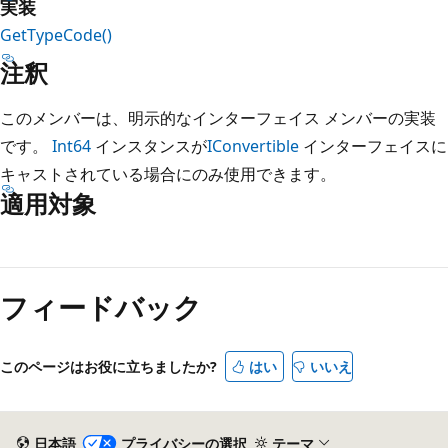
実装
GetTypeCode()
注釈
このメンバーは、明示的なインターフェイス メンバーの実装
です。
Int64
インスタンスが
IConvertible
インターフェイスに
キャストされている場合にのみ使用できます。
適用対象
読
み
フィードバック
取
り
モ
このページはお役に立ちましたか?
はい
いいえ
ー
ド
が
日本語
プライバシーの選択
テーマ