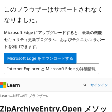
メ
ペ
このブラウザーはサポートされなく
イ
ー
なりました。
ン
ジ
コ
内
Microsoft Edge にアップグレードすると、最新の機能、
ン
ナ
セキュリティ更新プログラム、およびテクニカル サポー
テ
ビ
トを利用できます。
ン
ゲ
ツ
ー
Microsoft Edge をダウンロードする
に
シ
Internet Explorer と Microsoft Edge の詳細情報
ス
ョ
キ
ン
ッ
に
Learn
サインイン
プ
ス
C#
Learn
.NET
API ブラウザー
キ
ッ
Zip
Archive
Entry.
Open メソッ