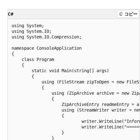
C#
コピー
using System;

using System.IO;

using System.IO.Compression;

namespace ConsoleApplication

{

    class Program

    {

        static void Main(string[] args)

        {

            using (FileStream zipToOpen = new FileS
            {

                using (ZipArchive archive = new Zip
                {

                    ZipArchiveEntry readmeEntry = a
                    using (StreamWriter writer = ne
                    {

                            writer.WriteLine("Inform
                            writer.WriteLine("======
                    }

                }
