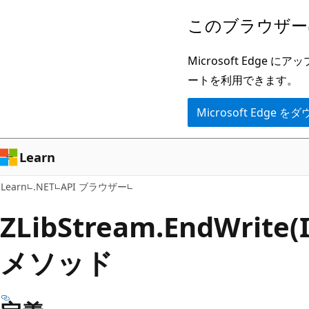
メ
ペ
このブラウザー
イ
ー
ン
ジ
Microsoft Ed
コ
内
ートを利用できます。
ン
ナ
Microsoft Edge
テ
ビ
ン
ゲ
ツ
ー
Learn
に
シ
Learn
.NET
API ブラウザー
ス
ョ
キ
ン
ZLib
Stream.
End
Write(
ッ
に
メソッド
プ
ス
キ
ッ