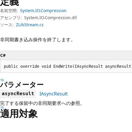
定義
プ
名前空間:
System.IO.Compression
アセンブリ:
System.IO.Compression.dll
ソース:
ZLibStream.cs
非同期書き込み操作を終了します。
C#
public override void EndWrite(IAsyncResult asyncResult
パラメーター
IAsyncResult
asyncResult
完了する保留中の非同期要求への参照。
適用対象
読