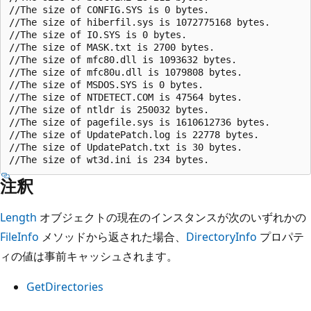
//The size of CONFIG.SYS is 0 bytes.

//The size of hiberfil.sys is 1072775168 bytes.

//The size of IO.SYS is 0 bytes.

//The size of MASK.txt is 2700 bytes.

//The size of mfc80.dll is 1093632 bytes.

//The size of mfc80u.dll is 1079808 bytes.

//The size of MSDOS.SYS is 0 bytes.

//The size of NTDETECT.COM is 47564 bytes.

//The size of ntldr is 250032 bytes.

//The size of pagefile.sys is 1610612736 bytes.

//The size of UpdatePatch.log is 22778 bytes.

//The size of UpdatePatch.txt is 30 bytes.

注釈
Length
オブジェクトの現在のインスタンスが次のいずれかの
FileInfo
メソッドから返された場合、
DirectoryInfo
プロパテ
ィの値は事前キャッシュされます。
GetDirectories