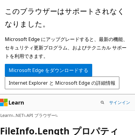
メ
ペ
このブラウザーはサポートされなく
イ
ー
なりました。
ン
ジ
コ
内
Microsoft Edge にアップグレードすると、最新の機能、
ン
ナ
セキュリティ更新プログラム、およびテクニカル サポー
テ
ビ
トを利用できます。
ン
ゲ
ツ
ー
Microsoft Edge をダウンロードする
に
シ
Internet Explorer と Microsoft Edge の詳細情報
ス
ョ
キ
ン
ッ
に
Learn
サインイン
プ
ス
C#
Learn
.NET
API ブラウザー
キ
ッ
File
Info.
Length プロパティ