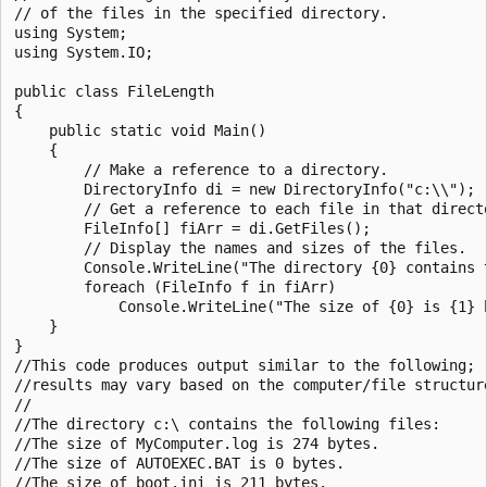
// of the files in the specified directory.

using System;

using System.IO;

public class FileLength

{

    public static void Main()

    {

        // Make a reference to a directory.

        DirectoryInfo di = new DirectoryInfo("c:\\");

        // Get a reference to each file in that directo
        FileInfo[] fiArr = di.GetFiles();

        // Display the names and sizes of the files.

        Console.WriteLine("The directory {0} contains t
        foreach (FileInfo f in fiArr)

            Console.WriteLine("The size of {0} is {1} b
    }

}

//This code produces output similar to the following;

//results may vary based on the computer/file structure
//

//The directory c:\ contains the following files:

//The size of MyComputer.log is 274 bytes.

//The size of AUTOEXEC.BAT is 0 bytes.

//The size of boot.ini is 211 bytes.
