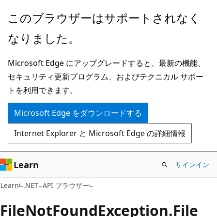
メ
ペ
このブラウザーはサポートされなく
イ
ー
なりました。
ン
ジ
コ
内
Microsoft Edge にアップグレードすると、最新の機能、
ン
ナ
セキュリティ更新プログラム、およびテクニカル サポー
テ
ビ
トを利用できます。
ン
ゲ
ツ
ー
Microsoft Edge をダウンロードする
に
シ
Internet Explorer と Microsoft Edge の詳細情報
ス
ョ
キ
ン
ッ
に
Learn
サインイン
プ
ス
C#
Learn
.NET
API ブラウザー
キ
ッ
File
Not
Found
Exception.
File