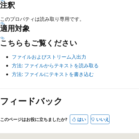
注釈
このプロパティは読み取り専用です。
適用対象
こちらもご覧ください
ファイルおよびストリーム入出力
方法: ファイルからテキストを読み取る
方法: ファイルにテキストを書き込む
読
み
フィードバック
取
り
このページはお役に立ちましたか?
はい
いいえ
モ
ー