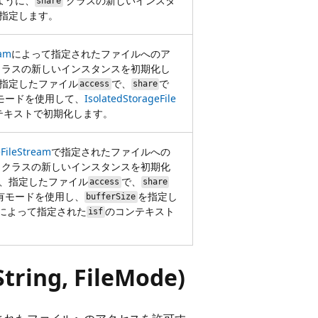
ように、
クラスの新しいインスタ
share
指定します。
eam
によって指定されたファイルへのア
ラスの新しいインスタンスを初期化し
指定したファイル
で、
で
access
share
モードを使用して、
IsolatedStorageFile
テキストで初期化します。
eFileStream
で指定されたファイルへの
クラスの新しいインスタンスを初期化
、指定したファイル
で、
access
share
有モードを使用し、
を指定し
bufferSize
によって指定された
のコンテキスト
isf
tring, FileMode)