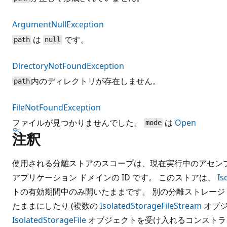
ArgumentNullException
は
です。
path
null
DirectoryNotFoundException
内のディレクトリが存在しません。
path
FileNotFoundException
ファイルが見つかりませんでした。
は
Open
mode
注釈
使用される分離ストアのスコープは、現在実行中のアセンブリ
アプリケーション ドメインの ID です。 このストアは、
Is
トの有効期間中のみ開いたままです。 別の分離ストレージ
たままにしたり (複数の
IsolatedStorageFileStream
オブジ
IsolatedStorageFile
オブジェクトを受け入れるコンストラ