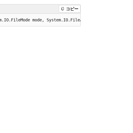
コピー
m.IO.FileMode mode, System.IO.FileAccess access);