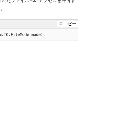
されたファイルへのアクセスを許可す
す。
コピー
m.IO.FileMode mode);