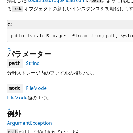
指定した
IsolatedStorageFileStream
の
によって指定
path
る
オブジェクトの新しいインスタンスを初期化しま
mode
C#
public IsolatedStorageFileStream(string path, Syste
パラメーター
String
path
分離ストレージ内のファイルの相対パス。
FileMode
mode
FileMode
値の 1 つ。
例外
ArgumentException
が正しく形成されていません。
path