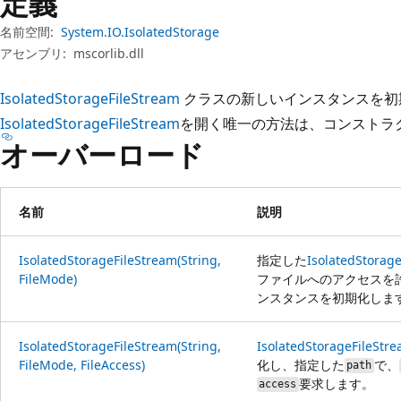
定義
プ
名前空間:
System.IO.IsolatedStorage
アセンブリ:
mscorlib.dll
IsolatedStorageFileStream
クラスの新しいインスタンスを初
IsolatedStorageFileStream
を開く唯一の方法は、コンストラク
オーバーロード
名前
説明
IsolatedStorageFileStream(String,
指定した
IsolatedStorag
FileMode)
ファイルへのアクセスを
ンスタンスを初期化しま
IsolatedStorageFileStream(String,
IsolatedStorageFileStr
FileMode, FileAccess)
化し、指定した
で、
path
要求します。
access