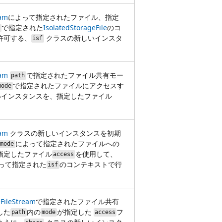
eam
によって指定されたファイル、指定
で指定された
IsolatedStorageFile
のコ
e
許可する、
クラスの新しいインスタ
isf
eam
で指定されたファイル共有モー
path
で指定されたファイルにアクセスす
mode
インスタンスを、指定したファイル
eam
クラスの新しいインスタンスを初期
によって指定されたファイルへの
mode
指定したファイル
を使用して、
access
って指定された
のコンテキストで行
isf
eFileStream
で指定されたファイル共有
した
内の
が指定した
フ
path
mode
access