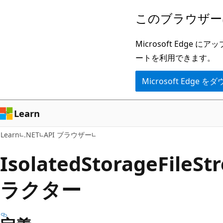
メ
ペ
このブラウザー
イ
ー
ン
ジ
Microsoft Ed
コ
内
ートを利用できます。
ン
ナ
Microsoft Edge
テ
ビ
ン
ゲ
ツ
ー
Learn
に
シ
Learn
.NET
API ブラウザー
ス
ョ
キ
ン
Isolated
Storage
File
St
ッ
に
ラクター
プ
ス
キ
ッ