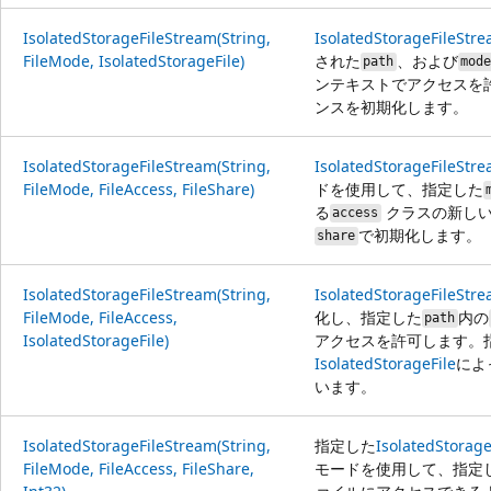
IsolatedStorageFileStream(String,
IsolatedStorageFileStr
FileMode, IsolatedStorageFile)
された
、および
path
mod
ンテキストでアクセスを
ンスを初期化します。
IsolatedStorageFileStream(String,
IsolatedStorageFileStr
FileMode, FileAccess, FileShare)
ドを使用して、指定した
る
クラスの新しい
access
で初期化します。
share
IsolatedStorageFileStream(String,
IsolatedStorageFileStr
FileMode, FileAccess,
化し、指定した
内の
path
IsolatedStorageFile)
アクセスを許可します。
IsolatedStorageFile
によ
います。
IsolatedStorageFileStream(String,
指定した
IsolatedStorag
FileMode, FileAccess, FileShare,
モードを使用して、指定