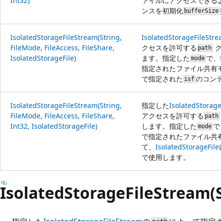
Int32)
ァイルにアクセスできる
ンスを初期化
bufferSize
IsolatedStorageFileStream(String,
IsolatedStorageFileStr
FileMode, FileAccess, FileShare,
クセスを許可する
ク
path
IsolatedStorageFile)
ます。指定した
で、
mode
指定されたファイル共有
で指定された
のコン
isf
IsolatedStorageFileStream(String,
指定した
IsolatedStorag
FileMode, FileAccess, FileShare,
アクセスを許可する
path
Int32, IsolatedStorageFile)
します。指定した
で
mode
で指定されたファイル共
て、
IsolatedStorageFile
で使用します。
IsolatedStorageFileStream(S