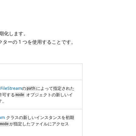
期化します。
ターの 1 つを使用することです。
eFileStream
の
によって指定された
path
許可する
オブジェクトの新しいイ
mode
す。
eam
クラスの新しいインスタンスを初期
が指定したファイルにアクセス
mode