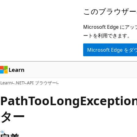
メ
ペ
このブラウザー
イ
ー
ン
ジ
Microsoft Ed
コ
内
ートを利用できます。
ン
ナ
Microsoft Edge
テ
ビ
ン
ゲ
ツ
ー
Learn
に
シ
Learn
.NET
API ブラウザー
ス
ョ
キ
ン
Path
Too
Long
Except
ッ
に
ター
プ
ス
キ
ッ