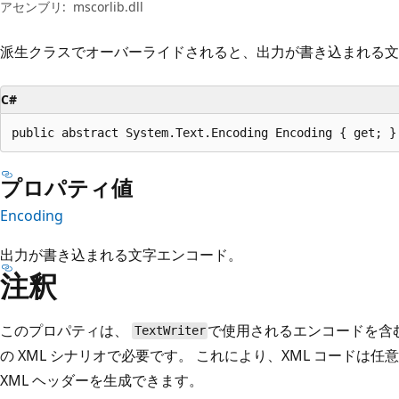
プ
アセンブリ:
mscorlib.dll
派生クラスでオーバーライドされると、出力が書き込まれる文
C#
public abstract System.Text.Encoding Encoding { get; }
プロパティ値
Encoding
出力が書き込まれる文字エンコード。
注釈
このプロパティは、
で使用されるエンコードを含
TextWriter
の XML シナリオで必要です。 これにより、XML コードは任
XML ヘッダーを生成できます。