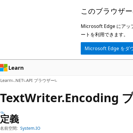
メ
ペ
このブラウザー
イ
ー
ン
ジ
Microsoft Ed
コ
内
ートを利用できます。
ン
ナ
Microsoft Edge
テ
ビ
ン
ゲ
ツ
ー
Learn
に
シ
Learn
.NET
API ブラウザー
ス
ョ
キ
ン
Text
Writer.
Encoding
ッ
に
プ
ス
定義
キ
ッ
名前空間:
System.IO