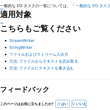
一般的な I/O タスクの一覧については、「
一般的な I/O タス
適用対象
こちらもご覧ください
StreamWriter
StringWriter
ファイルおよびストリーム入出力
方法: ファイルからテキストを読み取る
方法: ファイルにテキストを書き込む
読
み
フィードバック
取
り
このページはお役に立ちましたか?
はい
いいえ
モ