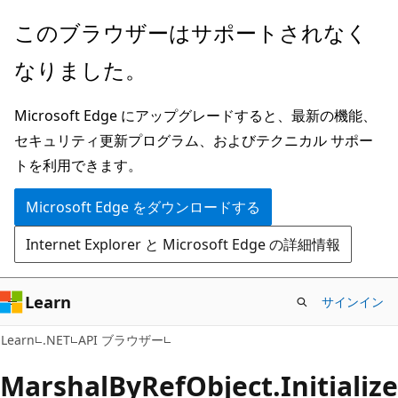
メ
ペ
このブラウザーはサポートされなく
イ
ー
なりました。
ン
ジ
コ
内
Microsoft Edge にアップグレードすると、最新の機能、
ン
ナ
セキュリティ更新プログラム、およびテクニカル サポー
テ
ビ
トを利用できます。
ン
ゲ
ツ
ー
Microsoft Edge をダウンロードする
に
シ
Internet Explorer と Microsoft Edge の詳細情報
ス
ョ
キ
ン
ッ
に
Learn
サインイン
プ
ス
C#
Learn
.NET
API ブラウザー
キ
ッ
Marshal
ByRef
Object.
Initialize