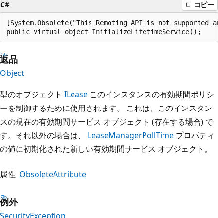
C#
コピー
[System.Obsolete("This Remoting API is not supported a
public virtual object InitializeLifetimeService();
返品
Object
型のオブジェクト
ILease
このインスタンスの有効期間ポリシ
ーを制御するために使用されます。 これは、このインスタン
スの現在の有効期間サービス オブジェクト (存在する場合) で
す。それ以外の場合は、
LeaseManagerPollTime
プロパティ
の値に初期化された新しい有効期間サービス オブジェクト。
属性
ObsoleteAttribute
例外
SecurityException