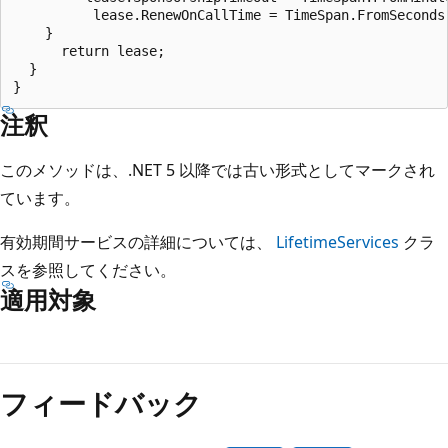
          lease.RenewOnCallTime = TimeSpan.FromSeconds(
    }

      return lease;

  }

注釈
このメソッドは、.NET 5 以降では古い形式としてマークされ
ています。
有効期間サービスの詳細については、
LifetimeServices
クラ
スを参照してください。
適用対象
読
み
フィードバック
取
り