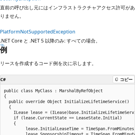
直前の呼び出し元にはインフラストラクチャアクセス許可があ
りません。
PlatformNotSupportedException
.NET Core と .NET 5 以降のみ: すべての場合。
例
リースを作成するコード例を次に示します。
C#
コピー
public class MyClass : MarshalByRefObject

{

  public override Object InitializeLifetimeService()

  {

    ILease lease = (ILease)base.InitializeLifetimeServi
    if (lease.CurrentState == LeaseState.Initial)

    {

         lease.InitialLeaseTime = TimeSpan.FromMinutes(
         lease.SponsorshipTimeout = TimeSpan.FromMinute