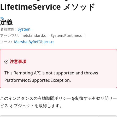
プ
Lifetime
Service メソッド
定義
名前空間:
System
アセンブリ:
netstandard.dll, System.Runtime.dll
ソース:
MarshalByRefObject.cs
注意事項
This Remoting API is not supported and throws
PlatformNotSupportedException.
このインスタンスの有効期間ポリシーを制御する有効期間サー
ビス オブジェクトを取得します。